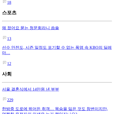
18
스포츠
왜 졌어요 묻는 청문회라니 씁쓸
13
선수 안전도, 시즌 일정도 포기할 수 없는 폭염 속 KBO의 딜레
마…
12
사회
서울 결혼식에서 14만원 낸 부부
229
한밤중 도로에 뛰어든 취객… 목숨을 잃은 것도 참변이지만,