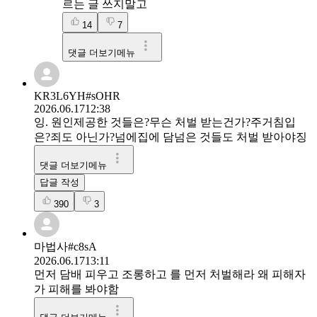
르는 글 쓰지말고
14
7
댓글 더보기메뉴
KR3L6YH#sOHR
2026.06.17
12:38
잉. 원인제공한 것들은?무슨 처벌 받는건가?주거침입
은?죄도 아닌가?넘에집에 담넘은 것들도 처벌 받아야징
댓글 더보기메뉴
답글 작성
390
3
마법사#c8sA
2026.06.17
13:11
먼저 담배 피우고 조롱하고 를 먼저 처벌해라 왜 피해자
가 피해를 봐야함