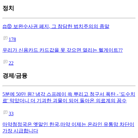
정치
⚖️😡 보완수사권 폐지, 그 참담한 법치주의의 종말
178
우리가 신용카드 카드값을 못 갚으면 열리는 헬게이트??
22
경제/금융
5분에 50만 원? 냉각 스프레이 쓱 뿌리고 청구서 폭탄 - '도수치
료' 막았더니 더 기괴한 괴물이 되어 돌아온 의료계의 꼼수
33
마약청정국은 옛말인 한국,마약 이제는 온라인 유통망 차단이
가장 시급합니다