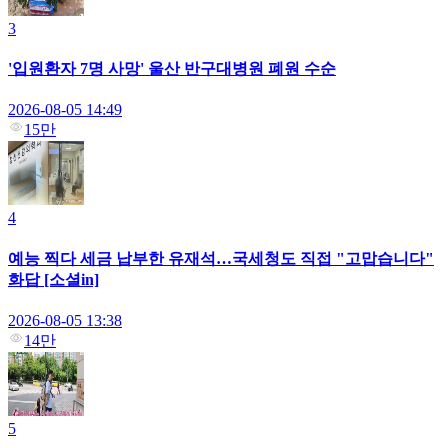
3
'입원환자 7명 사망' 울산 반구대병원 폐원 수순
2026-08-05 14:49
15만
4
예능 찍다 세금 납부한 유재석…국세청도 직접 "고맙습니다"
화답 [소셜in]
2026-08-05 13:38
14만
5