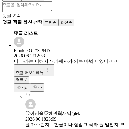
댓글
214
댓글 정렬 옵션 선택
추천순
최신순
댓글 리스트
Frankie Oh#XPND
2026.06.17
12:33
이 나라는 피해자가 가해자가 되는 마법이 있어ㅋㅋ
댓글 더보기메뉴
답글
7
1천
17
♡이선숙♡혜린혁재맘#jlek
2026.06.18
23:09
뭔 개소린지....한글이나 잘알고 써라 뭔 말인지 모