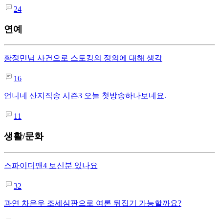
24
연예
황정민님 사건으로 스토킹의 정의에 대해 생각
16
언니네 산지직송 시즌3 오늘 첫방송하나보네요.
11
생활/문화
스파이더맨4 보신분 있나요
32
과연 차은우 조세심판으로 여론 뒤집기 가능할까요?