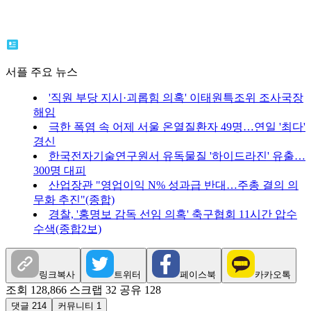
서플 주요 뉴스
'직원 부당 지시·괴롭힘 의혹' 이태원특조위 조사국장
해임
극한 폭염 속 어제 서울 온열질환자 49명…연일 '최다'
경신
한국전자기술연구원서 유독물질 '하이드라진' 유출…
300명 대피
산업장관 "영업이익 N% 성과급 반대…주총 결의 의
무화 추진"(종합)
경찰, '홍명보 감독 선임 의혹' 축구협회 11시간 압수
수색(종합2보)
링크복사
트위터
페이스북
카카오톡
조회 128,866
스크랩 32
공유 128
댓글 214
커뮤니티 1