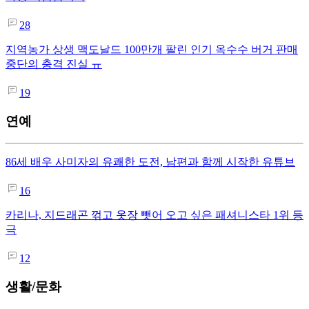
28
지역농가 상생 맥도날드 100만개 팔린 인기 옥수수 버거 판매
중단의 충격 진실 ㅠ
19
연예
86세 배우 사미자의 유쾌한 도전, 남편과 함께 시작한 유튜브
16
카리나, 지드래곤 꺾고 옷장 뺏어 오고 싶은 패셔니스타 1위 등
극
12
생활/문화