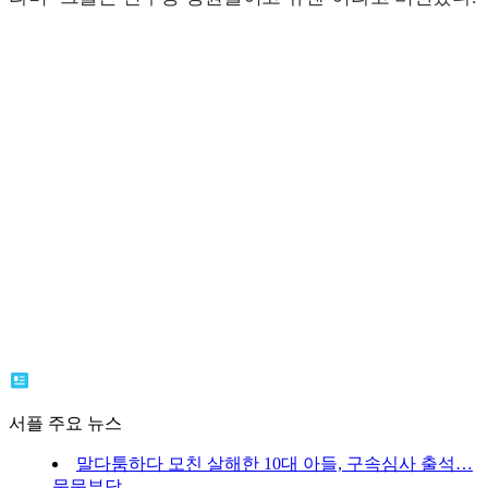
서플 주요 뉴스
말다툼하다 모친 살해한 10대 아들, 구속심사 출석…
묵묵부답