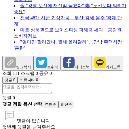
金 "강릉 보선에 재신임 묻겠다" 鄭 "노선보다 의리가
중요"
전국 48개 시군 기상가뭄…부산·김해·울주 '경계 단
계'
마트 상품권으로 보이스피싱 피해금 세탁…금감원
소비자경보
"얼마면 팔리겠나, 월세 올려달라"…강남 주택시장
'혼란'
링크복사
트위터
페이스북
카카오톡
조회 111
스크랩 0
공유 0
댓글 0
커뮤니티 0
댓글
0
댓글 정렬 옵션 선택
추천순
최신순
댓글이 없습니다.
첫번째 댓글을 남겨주세요.