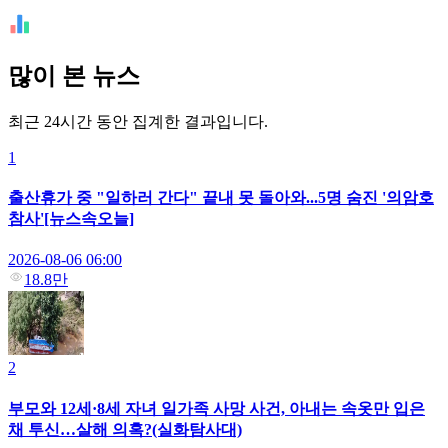
많이 본 뉴스
최근 24시간 동안 집계한 결과입니다.
1
출산휴가 중 "일하러 간다" 끝내 못 돌아와...5명 숨진 '의암호
참사'[뉴스속오늘]
2026-08-06 06:00
18.8만
2
부모와 12세·8세 자녀 일가족 사망 사건, 아내는 속옷만 입은
채 투신…살해 의혹?(실화탐사대)