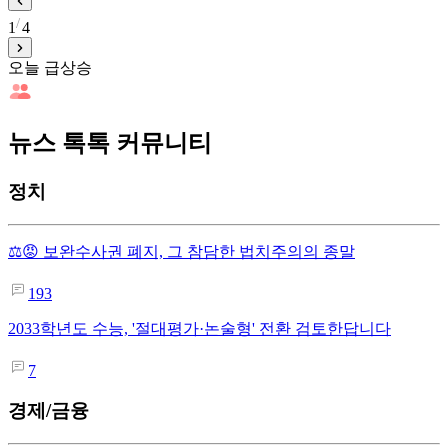
1
4
오늘 급상승
뉴스 톡톡 커뮤니티
정치
⚖️😡 보완수사권 폐지, 그 참담한 법치주의의 종말
193
2033학년도 수능, '절대평가·논술형' 전환 검토한답니다
7
경제/금융