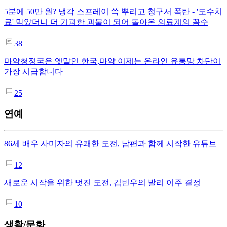
5분에 50만 원? 냉각 스프레이 쓱 뿌리고 청구서 폭탄 - '도수치
료' 막았더니 더 기괴한 괴물이 되어 돌아온 의료계의 꼼수
38
마약청정국은 옛말인 한국,마약 이제는 온라인 유통망 차단이
가장 시급합니다
25
연예
86세 배우 사미자의 유쾌한 도전, 남편과 함께 시작한 유튜브
12
새로운 시작을 위한 멋진 도전, 김빈우의 발리 이주 결정
10
생활/문화