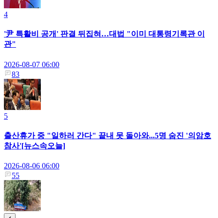
4
'尹 특활비 공개' 판결 뒤집혀…대법 "이미 대통령기록관 이
관"
2026-08-07 06:00
83
5
출산휴가 중 "일하러 간다" 끝내 못 돌아와...5명 숨진 '의암호
참사'[뉴스속오늘]
2026-08-06 06:00
55