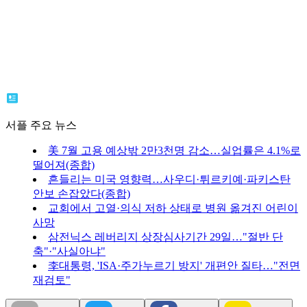
서플 주요 뉴스
美 7월 고용 예상밖 2만3천명 감소…실업률은 4.1%로
떨어져(종합)
흔들리는 미국 영향력…사우디·튀르키예·파키스탄
안보 손잡았다(종합)
교회에서 고열·의식 저하 상태로 병원 옮겨진 어린이
사망
삼전닉스 레버리지 상장심사기간 29일…"절반 단
축"·"사실아냐"
李대통령, 'ISA·주가누르기 방지' 개편안 질타…"전면
재검토"