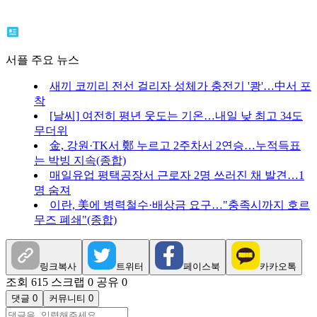
서플 주요 뉴스
새끼 코끼리 전선 걸리자 성체가 충전기 '쾅'…中서 포
착
[날씨] 여전히 평년 웃도는 기온…내일 낮 최고 34도
무더위
金, 강원·TK서 鄭 누르고 2주차서 2연승…누적득표
는 박빙 지속(종합)
매일유업 평택공장서 근로자 2명 쓰러진 채 발견…1
명 숨져
이란, 美에 병력철수·배상금 요구…"충족시까지 호르
무즈 폐쇄"(종합)
링크복사
트위터
페이스북
카카오톡
조회 615
스크랩 0
공유 0
댓글 0
커뮤니티 0