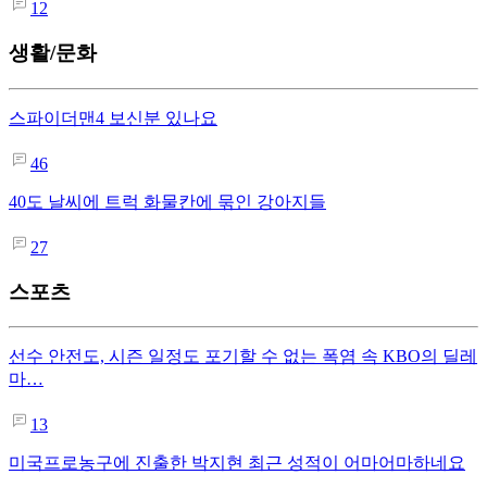
12
생활/문화
스파이더맨4 보신분 있나요
46
40도 날씨에 트럭 화물칸에 묶인 강아지들
27
스포츠
선수 안전도, 시즌 일정도 포기할 수 없는 폭염 속 KBO의 딜레
마…
13
미국프로농구에 진출한 박지현 최근 성적이 어마어마하네요