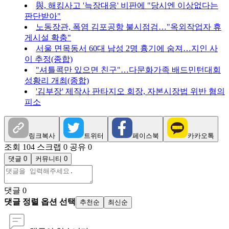
與, 해킹사고 '늑장대응' 비판에 "당시엔 이상없다는
판단받아"
노동장관, 폭염 김포공항 불시점검…"옥외작업자 휴
게시설 확충"
서울 면목동서 60대 남성 2명 흉기에 숨져…지인 사
이 추정(종합)
"셔틀콕만 있으면 친구"…다문화가족 배드민턴대회
성황리 개최(종합)
'김부장' 제작사 판타지오 회장, 자본시장법 위반 혐의
피소
링크복사
트위터
페이스북
카카오톡
조회 104
스크랩 0
공유 0
댓글 0
커뮤니티 0
댓글
0
댓글 정렬 옵션 선택
추천순
최신순