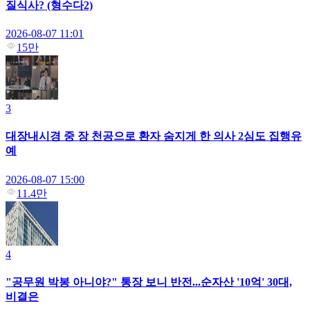
질식사? (형수다2)
2026-08-07 11:01
15만
3
대장내시경 중 장 천공으로 환자 숨지게 한 의사 2심도 집행유
예
2026-08-07 15:00
11.4만
4
"공무원 박봉 아니야?" 통장 보니 반전...순자산 '10억' 30대,
비결은