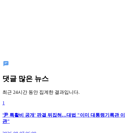
댓글 많은 뉴스
최근 24시간 동안 집계한 결과입니다.
1
'尹 특활비 공개' 판결 뒤집혀…대법 "이미 대통령기록관 이
관"