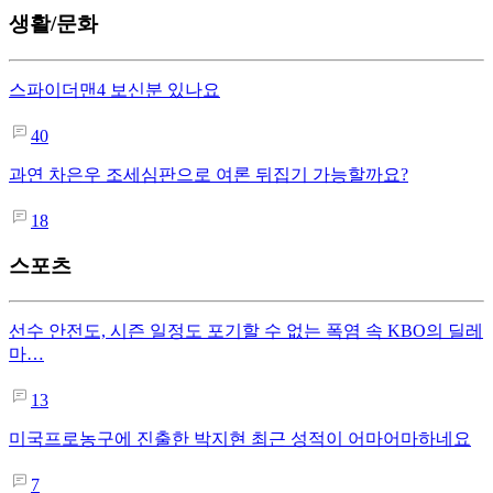
생활/문화
스파이더맨4 보신분 있나요
40
과연 차은우 조세심판으로 여론 뒤집기 가능할까요?
18
스포츠
선수 안전도, 시즌 일정도 포기할 수 없는 폭염 속 KBO의 딜레
마…
13
미국프로농구에 진출한 박지현 최근 성적이 어마어마하네요
7