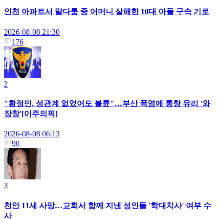
인천 아파트서 말다툼 중 어머니 살해한 10대 아들 구속 기로
2026-08-08 21:30
176
2
"황정민, 성관계 없었어도 불륜"…부산 폭염에 통창 유리 '와
장창'[이주의픽]
2026-08-08 06:13
90
3
천안 11세 사망…교회서 함께 지낸 성인들 '학대치사' 여부 수
사