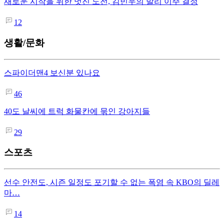
새로운 시작을 위한 멋진 도전, 김빈우의 발리 이주 결정
12
생활/문화
스파이더맨4 보신분 있나요
46
40도 날씨에 트럭 화물칸에 묶인 강아지들
29
스포츠
선수 안전도, 시즌 일정도 포기할 수 없는 폭염 속 KBO의 딜레
마…
14