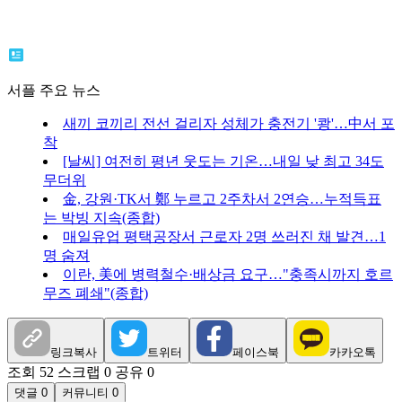
서플 주요 뉴스
새끼 코끼리 전선 걸리자 성체가 충전기 '쾅'…中서 포
착
[날씨] 여전히 평년 웃도는 기온…내일 낮 최고 34도
무더위
金, 강원·TK서 鄭 누르고 2주차서 2연승…누적득표
는 박빙 지속(종합)
매일유업 평택공장서 근로자 2명 쓰러진 채 발견…1
명 숨져
이란, 美에 병력철수·배상금 요구…"충족시까지 호르
무즈 폐쇄"(종합)
링크복사
트위터
페이스북
카카오톡
조회 52
스크랩 0
공유 0
댓글 0
커뮤니티 0