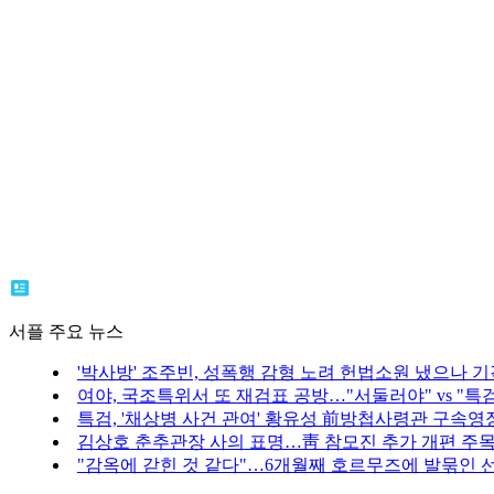
서플 주요 뉴스
'박사방' 조주빈, 성폭행 감형 노려 헌법소원 냈으나 기
여야, 국조특위서 또 재검표 공방…"서둘러야" vs "특
특검, '채상병 사건 관여' 황유성 前방첩사령관 구속영
김상호 춘추관장 사의 표명…靑 참모진 추가 개편 주
"감옥에 갇힌 것 같다"…6개월째 호르무즈에 발묶인 