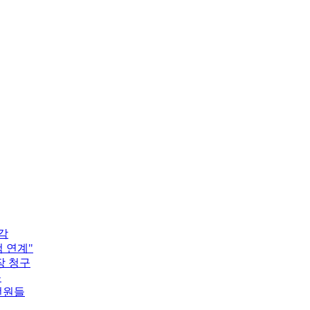
각
검 연계"
장 청구
목
선원들