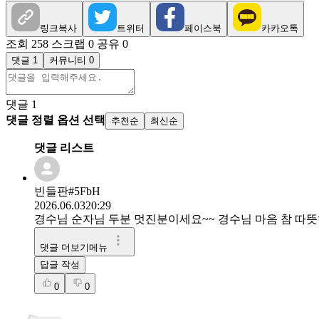
링크복사
트위터
페이스북
카카오톡
조회 258
스크랩 0
공유 0
댓글 1
커뮤니티 0
댓글
1
댓글 정렬 옵션 선택
추천순
최신순
댓글 리스트
빈들판#5FbH
2026.06.03
20:29
경수님 순자님 두분 멋진분이세요~~ 경수님 마음 참 따
댓글 더보기메뉴
답글 작성
0
0