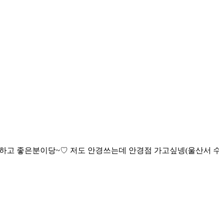
뜻하고 좋은분이당~♡ 저도 안경쓰는데 안경점 가고싶넹(울산서 