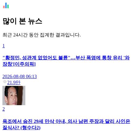
많이 본 뉴스
최근 24시간 동안 집계한 결과입니다.
1
"황정민, 성관계 없었어도 불륜"…부산 폭염에 통창 유리 '와
장창'[이주의픽]
2026-08-08 06:13
21.9만
2
욕조에서 숨진 29세 만삭 아내, 의사 남편 주장과 달리 사인은
질식사? (형수다2)