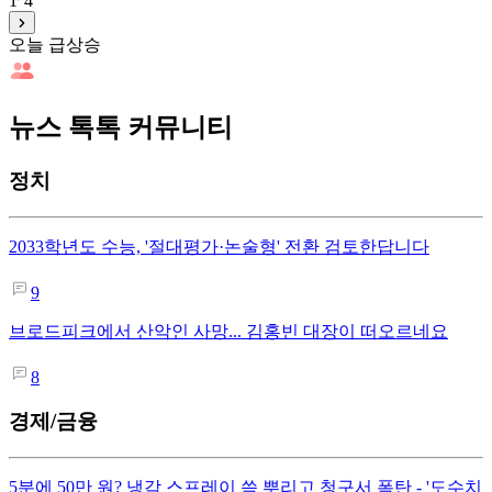
1
4
오늘 급상승
뉴스 톡톡 커뮤니티
정치
2033학년도 수능, '절대평가·논술형' 전환 검토한답니다
9
브로드피크에서 산악인 사망... 김홍빈 대장이 떠오르네요
8
경제/금융
5분에 50만 원? 냉각 스프레이 쓱 뿌리고 청구서 폭탄 - '도수치