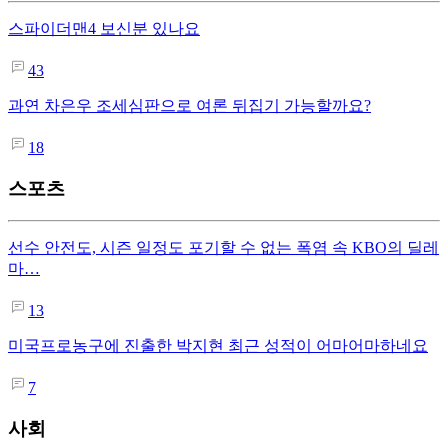
스파이더맨4 보신분 있나요
43
과연 차은우 조세심판으로 여론 뒤집기 가능할까요?
18
스포츠
선수 안전도, 시즌 일정도 포기할 수 없는 폭염 속 KBO의 딜레
마…
13
미국프로농구에 진출한 박지현 최근 성적이 어마어마하네요
7
사회