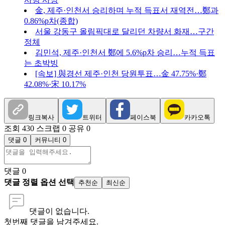
金, 제주·인천서 승리하며 누적 득표서 재역전…鄭과
0.86%p차(종합)
서울 강동구 올림픽대로 달리던 차량서 화재…구간
정체
김민석, 제주·인천서 鄭에 5.6%p차 승리…누적 득표
는 초박빙
[속보] 與경선 제주·인천 당원투표…金 47.75%·鄭
42.08%·宋 10.17%
링크복사
트위터
페이스북
카카오톡
조회 430
스크랩 0
공유 0
댓글 0
커뮤니티 0
댓글
0
댓글 정렬 옵션 선택
추천순
최신순
댓글이 없습니다.
첫번째 댓글을 남겨주세요.