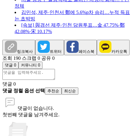
정체
김민석, 제주·인천서 鄭에 5.6%p차 승리…누적 득표
는 초박빙
[속보] 與경선 제주·인천 당원투표…金 47.75%·鄭
42.08%·宋 10.17%
링크복사
트위터
페이스북
카카오톡
조회 190
스크랩 0
공유 0
댓글 0
커뮤니티 0
댓글
0
댓글 정렬 옵션 선택
추천순
최신순
댓글이 없습니다.
첫번째 댓글을 남겨주세요.