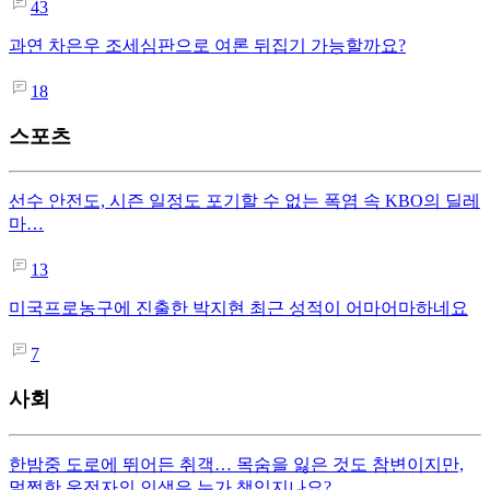
43
과연 차은우 조세심판으로 여론 뒤집기 가능할까요?
18
스포츠
선수 안전도, 시즌 일정도 포기할 수 없는 폭염 속 KBO의 딜레
마…
13
미국프로농구에 진출한 박지현 최근 성적이 어마어마하네요
7
사회
한밤중 도로에 뛰어든 취객… 목숨을 잃은 것도 참변이지만,
멀쩡한 운전자의 인생은 누가 책임지나요?