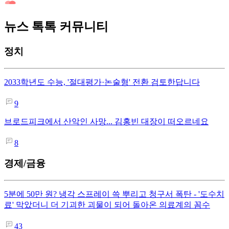
뉴스 톡톡 커뮤니티
정치
2033학년도 수능, '절대평가·논술형' 전환 검토한답니다
9
브로드피크에서 산악인 사망... 김홍빈 대장이 떠오르네요
8
경제/금융
5분에 50만 원? 냉각 스프레이 쓱 뿌리고 청구서 폭탄 - '도수치
료' 막았더니 더 기괴한 괴물이 되어 돌아온 의료계의 꼼수
43