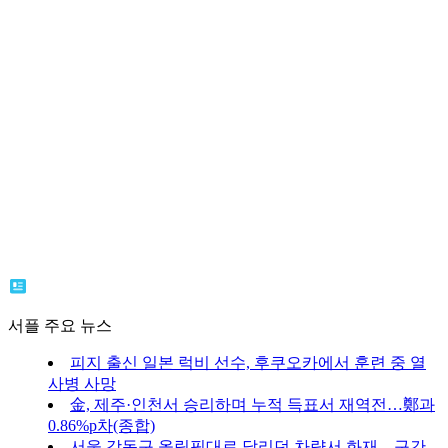
서플 주요 뉴스
피지 출신 일본 럭비 선수, 후쿠오카에서 훈련 중 열
사병 사망
金, 제주·인천서 승리하며 누적 득표서 재역전…鄭과
0.86%p차(종합)
서울 강동구 올림픽대로 달리던 차량서 화재…구간