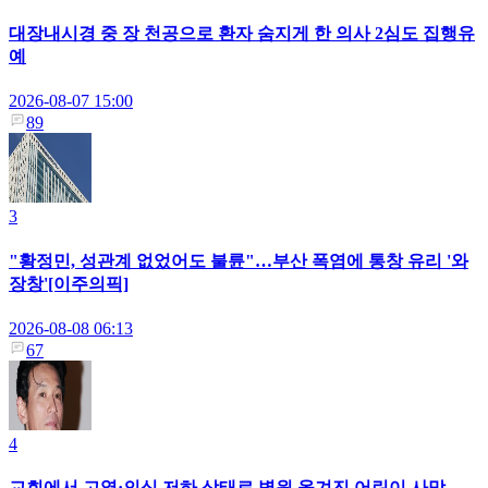
대장내시경 중 장 천공으로 환자 숨지게 한 의사 2심도 집행유
예
2026-08-07 15:00
89
3
"황정민, 성관계 없었어도 불륜"…부산 폭염에 통창 유리 '와
장창'[이주의픽]
2026-08-08 06:13
67
4
교회에서 고열·의식 저하 상태로 병원 옮겨진 어린이 사망