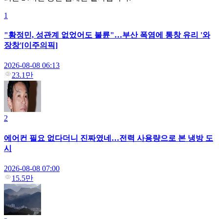
1
"황정민, 성관계 없었어도 불륜"…부산 폭염에 통창 유리 '와
장창'[이주의픽]
2026-08-08 06:13
23.1만
2
에어컨 필요 없다더니 진짜였네…전력 사용량으로 본 냉방 도
시
2026-08-08 07:00
15.5만