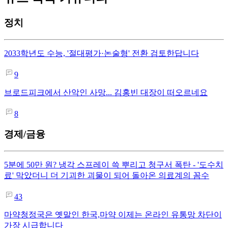
정치
2033학년도 수능, '절대평가·논술형' 전환 검토한답니다
9
브로드피크에서 산악인 사망... 김홍빈 대장이 떠오르네요
8
경제/금융
5분에 50만 원? 냉각 스프레이 쓱 뿌리고 청구서 폭탄 - '도수치
료' 막았더니 더 기괴한 괴물이 되어 돌아온 의료계의 꼼수
43
마약청정국은 옛말인 한국,마약 이제는 온라인 유통망 차단이
가장 시급합니다