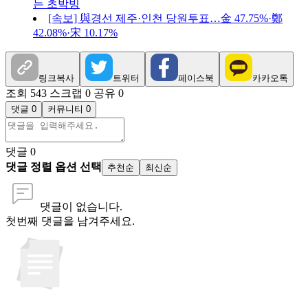
는 초박빙
[속보] 與경선 제주·인천 당원투표…金 47.75%·鄭
42.08%·宋 10.17%
링크복사
트위터
페이스북
카카오톡
조회 543
스크랩 0
공유 0
댓글 0
커뮤니티 0
댓글
0
댓글 정렬 옵션 선택
추천순
최신순
댓글이 없습니다.
첫번째 댓글을 남겨주세요.