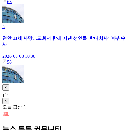
63
5
천안 11세 사망…교회서 함께 지낸 성인들 '학대치사' 여부 수
사
2026-08-08 10:38
58
1
4
오늘 급상승
뉴스 톡톡 커뮤니티