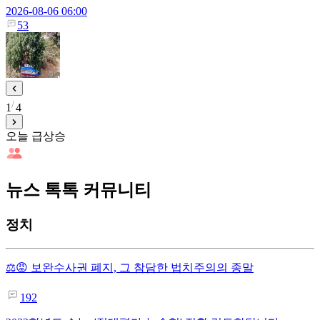
2026-08-06 06:00
53
1
4
오늘 급상승
뉴스 톡톡 커뮤니티
정치
⚖️😡 보완수사권 폐지, 그 참담한 법치주의의 종말
192