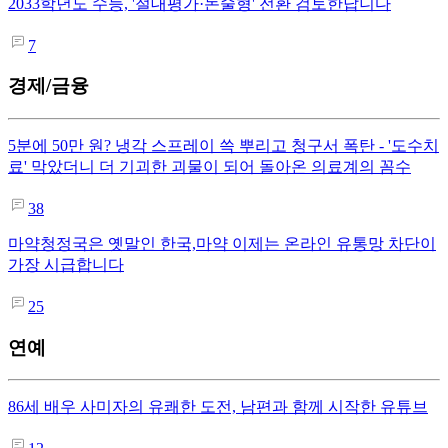
2033학년도 수능, '절대평가·논술형' 전환 검토한답니다
7
경제/금융
5분에 50만 원? 냉각 스프레이 쓱 뿌리고 청구서 폭탄 - '도수치
료' 막았더니 더 기괴한 괴물이 되어 돌아온 의료계의 꼼수
38
마약청정국은 옛말인 한국,마약 이제는 온라인 유통망 차단이
가장 시급합니다
25
연예
86세 배우 사미자의 유쾌한 도전, 남편과 함께 시작한 유튜브