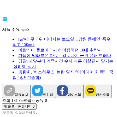
서플 주요 뉴스
[날씨] 무더위 이어지는 토요일…강원 동해안 '폭우'
최고 150㎜↑
이탈리아 돌로미티서 하이킹하던 10대 추락사
가뭄에 말라붙은 다뉴브강…나치 군인 유해 드러나
경찰, 내달부터 가족사건 수사 다른 경찰관서 맡기는
'상피제' 실시
與황희, '버스하우스' 논란 일자 "아이디어 차원"…국
힘 "망언"(종합)
링크복사
트위터
페이스북
카카오톡
조회 181
스크랩 0
공유 0
댓글 0
커뮤니티 0