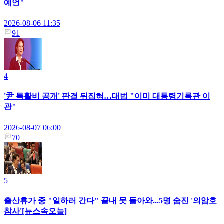
예언"
2026-08-06 11:35
91
4
'尹 특활비 공개' 판결 뒤집혀…대법 "이미 대통령기록관 이
관"
2026-08-07 06:00
70
5
출산휴가 중 "일하러 간다" 끝내 못 돌아와...5명 숨진 '의암호
참사'[뉴스속오늘]