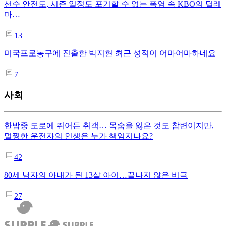
선수 안전도, 시즌 일정도 포기할 수 없는 폭염 속 KBO의 딜레
마…
13
미국프로농구에 진출한 박지현 최근 성적이 어마어마하네요
7
사회
한밤중 도로에 뛰어든 취객… 목숨을 잃은 것도 참변이지만,
멀쩡한 운전자의 인생은 누가 책임지나요?
42
80세 남자의 아내가 된 13살 아이…끝나지 않은 비극
27