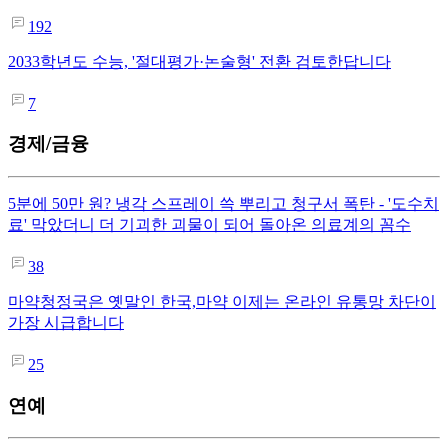
192
2033학년도 수능, '절대평가·논술형' 전환 검토한답니다
7
경제/금융
5분에 50만 원? 냉각 스프레이 쓱 뿌리고 청구서 폭탄 - '도수치
료' 막았더니 더 기괴한 괴물이 되어 돌아온 의료계의 꼼수
38
마약청정국은 옛말인 한국,마약 이제는 온라인 유통망 차단이
가장 시급합니다
25
연예