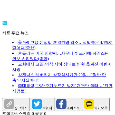
서플 주요 뉴스
美 7월 고용 예상밖 2만3천명 감소…실업률은 4.1%로
떨어져(종합)
흔들리는 미국 영향력…사우디·튀르키예·파키스탄
안보 손잡았다(종합)
교회에서 고열·의식 저하 상태로 병원 옮겨진 어린이
사망
삼전닉스 레버리지 상장심사기간 29일…"절반 단
축"·"사실아냐"
李대통령, 'ISA·주가누르기 방지' 개편안 질타…"전면
재검토"
링크복사
트위터
페이스북
카카오톡
조회 236
스크랩 0
공유 0