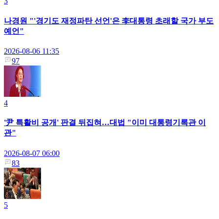
3
나경원 "'경기도 재정파탄 선언'은 李대통령 초래할 국가 부도
예언"
2026-08-06 11:35
97
4
'尹 특활비 공개' 판결 뒤집혀…대법 "이미 대통령기록관 이
관"
2026-08-07 06:00
83
5