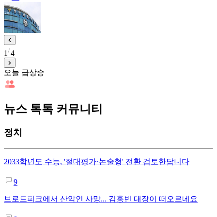
1
4
오늘 급상승
뉴스 톡톡 커뮤니티
정치
2033학년도 수능, '절대평가·논술형' 전환 검토한답니다
9
브로드피크에서 산악인 사망... 김홍빈 대장이 떠오르네요