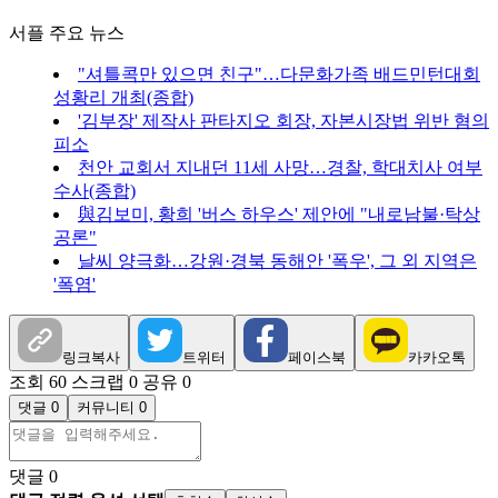
서플 주요 뉴스
"셔틀콕만 있으면 친구"…다문화가족 배드민턴대회
성황리 개최(종합)
'김부장' 제작사 판타지오 회장, 자본시장법 위반 혐의
피소
천안 교회서 지내던 11세 사망…경찰, 학대치사 여부
수사(종합)
與김보미, 황희 '버스 하우스' 제안에 "내로남불·탁상
공론"
날씨 양극화…강원·경북 동해안 '폭우', 그 외 지역은
'폭염'
링크복사
트위터
페이스북
카카오톡
조회 60
스크랩 0
공유 0
댓글 0
커뮤니티 0
댓글
0