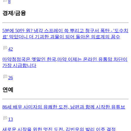
8
경제/금융
5분에 50만 원? 냉각 스프레이 쓱 뿌리고 청구서 폭탄 - '도수치
료' 막았더니 더 기괴한 괴물이 되어 돌아온 의료계의 꼼수
42
마약청정국은 옛말인 한국,마약 이제는 온라인 유통망 차단이
가장 시급합니다
26
연예
86세 배우 사미자의 유쾌한 도전, 남편과 함께 시작한 유튜브
13
새로운 시작을 위한 멋진 도전, 김빈우의 발리 이주 결정