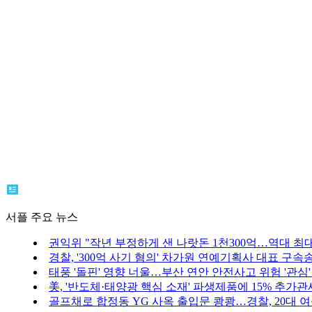
서플 주요 뉴스
권익위 "작년 부정하게 샌 나랏돈 1천300억…역대 최
경찰, '300억 사기 혐의' 차가원 연예기획사 대표 구속
태풍 '돌핀' 영향 너울…부산 연안 안전사고 위험 '관심'
美, '반도체·태양광 핵심 소재' 파생제품에 15% 추가관
골프채로 합정동 YG 사옥 출입문 쾅쾅…경찰, 20대 