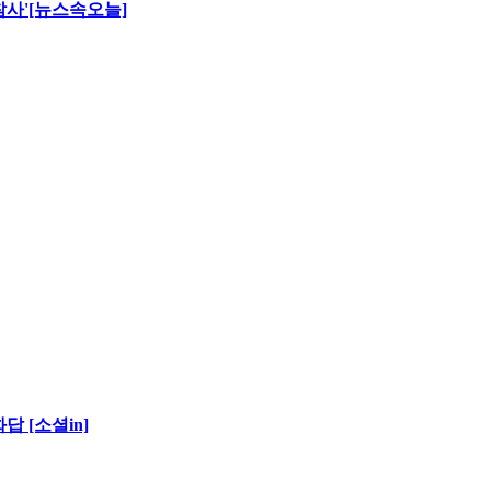
 참사'[뉴스속오늘]
 [소셜in]