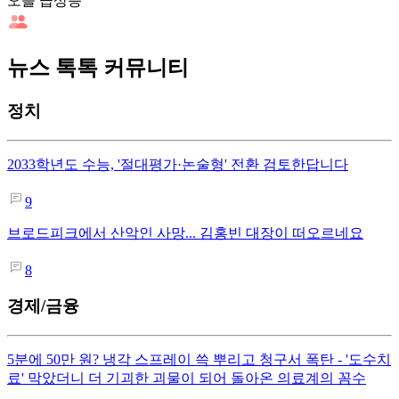
오늘 급상승
뉴스 톡톡 커뮤니티
정치
2033학년도 수능, '절대평가·논술형' 전환 검토한답니다
9
브로드피크에서 산악인 사망... 김홍빈 대장이 떠오르네요
8
경제/금융
5분에 50만 원? 냉각 스프레이 쓱 뿌리고 청구서 폭탄 - '도수치
료' 막았더니 더 기괴한 괴물이 되어 돌아온 의료계의 꼼수