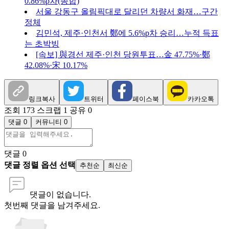
0.86%p차(종합)
서울 강동구 올림픽대로 달리던 차량서 화재…구간
정체
김민석, 제주·인천서 鄭에 5.6%p차 승리…누적 득표
는 초박빙
[속보] 與경선 제주·인천 당원투표…金 47.75%·鄭
42.08%·宋 10.17%
링크복사
트위터
페이스북
카카오톡
조회 173
스크랩 1
공유 0
댓글 0
커뮤니티 0
댓글
0
댓글 정렬 옵션 선택
추천순
최신순
댓글이 없습니다.
첫번째 댓글을 남겨주세요.