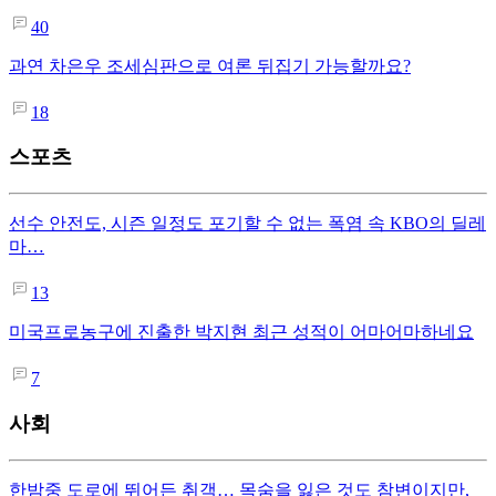
40
과연 차은우 조세심판으로 여론 뒤집기 가능할까요?
18
스포츠
선수 안전도, 시즌 일정도 포기할 수 없는 폭염 속 KBO의 딜레
마…
13
미국프로농구에 진출한 박지현 최근 성적이 어마어마하네요
7
사회
한밤중 도로에 뛰어든 취객… 목숨을 잃은 것도 참변이지만,