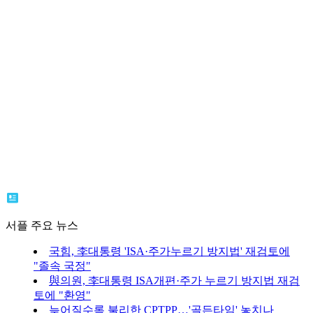
서플 주요 뉴스
국힘, 李대통령 'ISA·주가누르기 방지법' 재검토에
"졸속 국정"
與의원, 李대통령 ISA개편·주가 누르기 방지법 재검
토에 "환영"
늦어질수록 불리한 CPTPP…'골든타임' 놓치나