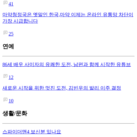
41
마약청정국은 옛말인 한국,마약 이제는 온라인 유통망 차단이
가장 시급합니다
25
연예
86세 배우 사미자의 유쾌한 도전, 남편과 함께 시작한 유튜브
12
새로운 시작을 위한 멋진 도전, 김빈우의 발리 이주 결정
10
생활/문화
스파이더맨4 보신분 있나요