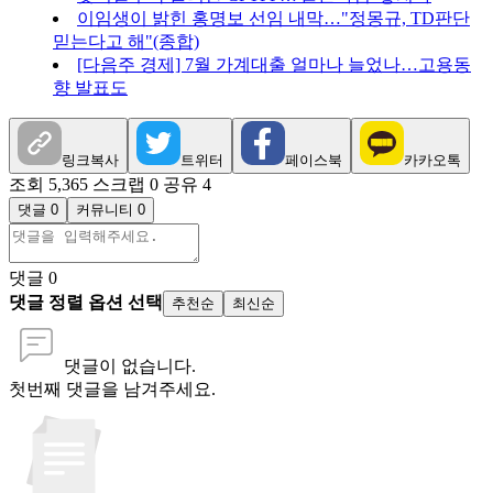
이임생이 밝힌 홍명보 선임 내막…"정몽규, TD판단
믿는다고 해"(종합)
[다음주 경제] 7월 가계대출 얼마나 늘었나…고용동
향 발표도
링크복사
트위터
페이스북
카카오톡
조회 5,365
스크랩 0
공유 4
댓글 0
커뮤니티 0
댓글
0
댓글 정렬 옵션 선택
추천순
최신순
댓글이 없습니다.
첫번째 댓글을 남겨주세요.