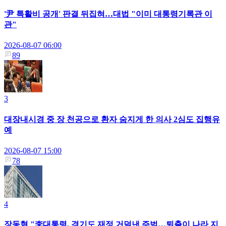
'尹 특활비 공개' 판결 뒤집혀…대법 "이미 대통령기록관 이
관"
2026-08-07 06:00
89
3
대장내시경 중 장 천공으로 환자 숨지게 한 의사 2심도 집행유
예
2026-08-07 15:00
78
4
장동혁 "李대통령, 경기도 재정 거덜낸 주범…퇴출이 나라 지