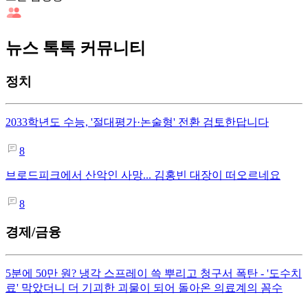
뉴스 톡톡 커뮤니티
정치
2033학년도 수능, '절대평가·논술형' 전환 검토한답니다
8
브로드피크에서 산악인 사망... 김홍빈 대장이 떠오르네요
8
경제/금융
5분에 50만 원? 냉각 스프레이 쓱 뿌리고 청구서 폭탄 - '도수치
료' 막았더니 더 기괴한 괴물이 되어 돌아온 의료계의 꼼수