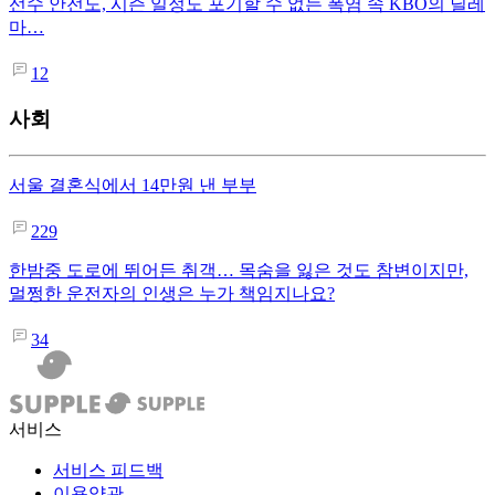
선수 안전도, 시즌 일정도 포기할 수 없는 폭염 속 KBO의 딜레
마…
12
사회
서울 결혼식에서 14만원 낸 부부
229
한밤중 도로에 뛰어든 취객… 목숨을 잃은 것도 참변이지만,
멀쩡한 운전자의 인생은 누가 책임지나요?
34
서비스
서비스 피드백
이용약관