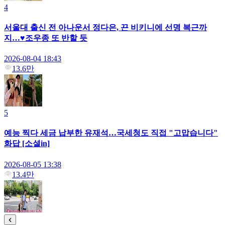
4
서울대 출신 전 아나운서 정다은, 끈 비키니에 선명 복근까
지…♥조우종 또 반할 듯
2026-08-04 18:43
13.6만
5
예능 찍다 세금 납부한 유재석…국세청도 직접 "고맙습니다"
화답 [소셜in]
2026-08-05 13:38
13.4만