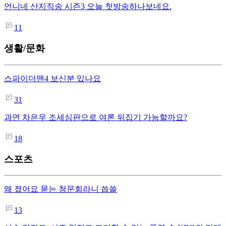
언니네 산지직송 시즌3 오늘 첫방송하나보네요.
11
생활/문화
스파이더맨4 보신분 있나요
31
과연 차은우 조세심판으로 여론 뒤집기 가능할까요?
18
스포츠
왜 졌어요 묻는 청문회라니 씁쓸
13