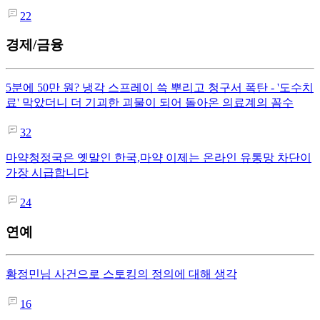
22
경제/금융
5분에 50만 원? 냉각 스프레이 쓱 뿌리고 청구서 폭탄 - '도수치
료' 막았더니 더 기괴한 괴물이 되어 돌아온 의료계의 꼼수
32
마약청정국은 옛말인 한국,마약 이제는 온라인 유통망 차단이
가장 시급합니다
24
연예
황정민님 사건으로 스토킹의 정의에 대해 생각
16