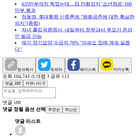
635만부까지 찍었는데…日 만화잡지 '소년점프' 100
만부 붕괴
정동영, 李대통령 신중론에 "평화공존에 대한 확실한
의지"(종합)
자녀 출입국증명서, 내일부터 정부24서 부모가 온라
인 발급 가능
재가 장기요양 수급자 70% "아파도 집에 계속 살겠
다"
링크복사
트위터
페이스북
카카오톡
조회 104,743
스크랩 3
공유 113
댓글 180
커뮤니티 0
댓글
180
댓글 정렬 옵션 선택
추천순
최신순
댓글 리스트