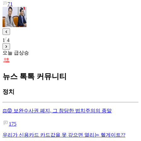
71
1
4
오늘 급상승
뉴스 톡톡 커뮤니티
정치
⚖️😡 보완수사권 폐지, 그 참담한 법치주의의 종말
175
우리가 신용카드 카드값을 못 갚으면 열리는 헬게이트??