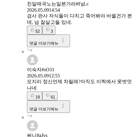
친일매국노는일본가라#FgLc
2026.05.09
14:54
검사 판사 자식들이 다치고 죽어봐야 바뀔건가 본
데, 넘 잘살고들 있네.
52
3
댓글 더보기메뉴
이숙자#sO31
2026.05.09
12:55
모지리 정신언제 차릴래?아직도 이찍에서 못벗엇
나네
19
61
댓글 더보기메뉴
써니#aJvs