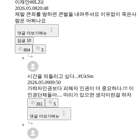
이재안#8LZd
2026.05.08
20:48
제발 큰죄를 범하면 큰벌을 내려주셔요 이유없이 죽은사
람은 어쩌나요
댓글 더보기메뉴
답글
10
804
3
시간을 되돌리고 싶다...#UkSm
2026.05.09
09:50
가햐자인권보다 피해자 인권이 더 중요하다.!!! 이
인권단체들아.... 머리가 있으면 생각이란걸 하자
261
5
댓글 더보기메뉴