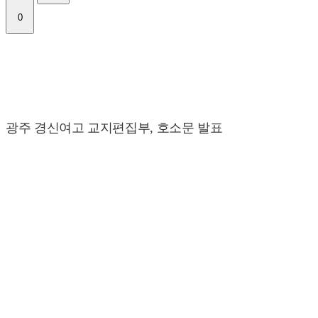
0
광주 경신여고 교지편집부, 호소문 발표