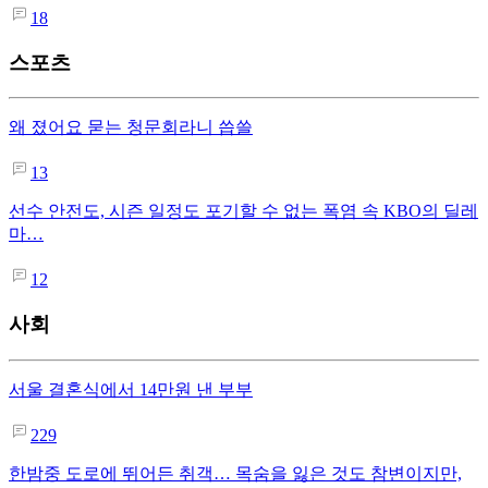
18
스포츠
왜 졌어요 묻는 청문회라니 씁쓸
13
선수 안전도, 시즌 일정도 포기할 수 없는 폭염 속 KBO의 딜레
마…
12
사회
서울 결혼식에서 14만원 낸 부부
229
한밤중 도로에 뛰어든 취객… 목숨을 잃은 것도 참변이지만,