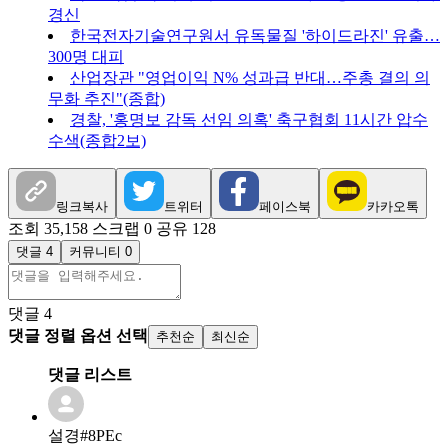
경신
한국전자기술연구원서 유독물질 '하이드라진' 유출…
300명 대피
산업장관 "영업이익 N% 성과급 반대…주총 결의 의
무화 추진"(종합)
경찰, '홍명보 감독 선임 의혹' 축구협회 11시간 압수
수색(종합2보)
링크복사
트위터
페이스북
카카오톡
조회 35,158
스크랩 0
공유 128
댓글 4
커뮤니티 0
댓글
4
댓글 정렬 옵션 선택
추천순
최신순
댓글 리스트
설경#8PEc