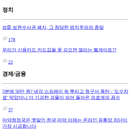
정치
⚖️😡 보완수사권 폐지, 그 참담한 법치주의의 종말
178
우리가 신용카드 카드값을 못 갚으면 열리는 헬게이트??
22
경제/금융
5분에 50만 원? 냉각 스프레이 쓱 뿌리고 청구서 폭탄 - '도수치
료' 막았더니 더 기괴한 괴물이 되어 돌아온 의료계의 꼼수
37
마약청정국은 옛말인 한국,마약 이제는 온라인 유통망 차단이
가장 시급합니다