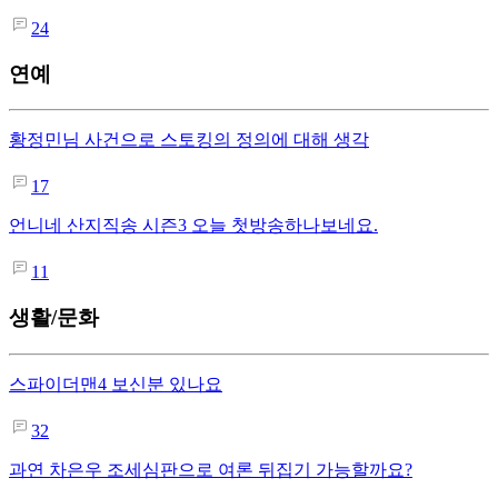
24
연예
황정민님 사건으로 스토킹의 정의에 대해 생각
17
언니네 산지직송 시즌3 오늘 첫방송하나보네요.
11
생활/문화
스파이더맨4 보신분 있나요
32
과연 차은우 조세심판으로 여론 뒤집기 가능할까요?