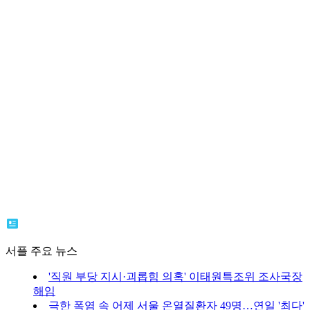
서플 주요 뉴스
'직원 부당 지시·괴롭힘 의혹' 이태원특조위 조사국장
해임
극한 폭염 속 어제 서울 온열질환자 49명…연일 '최다'