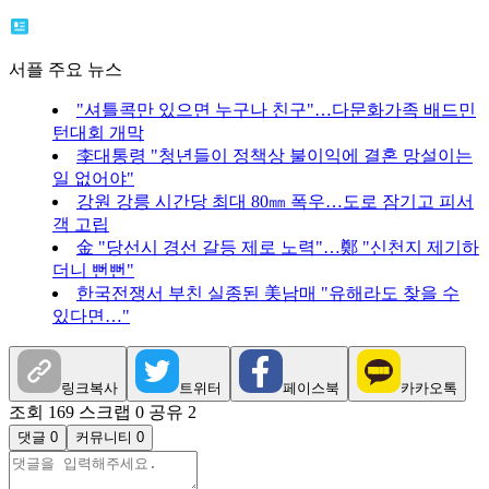
서플 주요 뉴스
"셔틀콕만 있으면 누구나 친구"…다문화가족 배드민
턴대회 개막
李대통령 "청년들이 정책상 불이익에 결혼 망설이는
일 없어야"
강원 강릉 시간당 최대 80㎜ 폭우…도로 잠기고 피서
객 고립
金 "당선시 경선 갈등 제로 노력"…鄭 "신천지 제기하
더니 뻔뻔"
한국전쟁서 부친 실종된 美남매 "유해라도 찾을 수
있다면…"
링크복사
트위터
페이스북
카카오톡
조회 169
스크랩 0
공유 2
댓글 0
커뮤니티 0