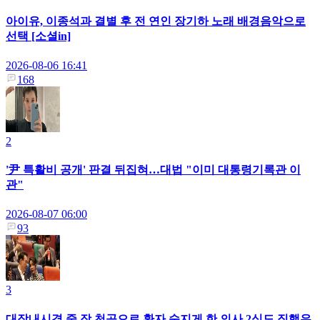
아이유, 이종석과 결별 후 전 연인 장기하 노래 배경음악으로
선택 [소셜in]
2026-08-06 16:41
168
2
'尹 특활비 공개' 판결 뒤집혀…대법 "이미 대통령기록관 이
관"
2026-08-07 06:00
93
3
대장내시경 중 장 천공으로 환자 숨지게 한 의사 2심도 집행유