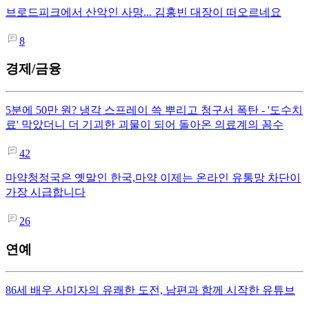
브로드피크에서 산악인 사망... 김홍빈 대장이 떠오르네요
8
경제/금융
5분에 50만 원? 냉각 스프레이 쓱 뿌리고 청구서 폭탄 - '도수치
료' 막았더니 더 기괴한 괴물이 되어 돌아온 의료계의 꼼수
42
마약청정국은 옛말인 한국,마약 이제는 온라인 유통망 차단이
가장 시급합니다
26
연예
86세 배우 사미자의 유쾌한 도전, 남편과 함께 시작한 유튜브