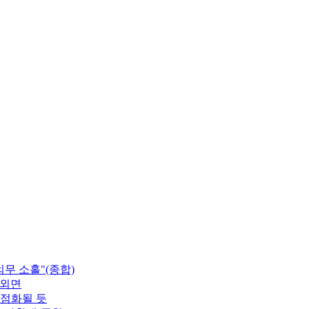
무 소홀"(종합)
 외면
재점화될 듯