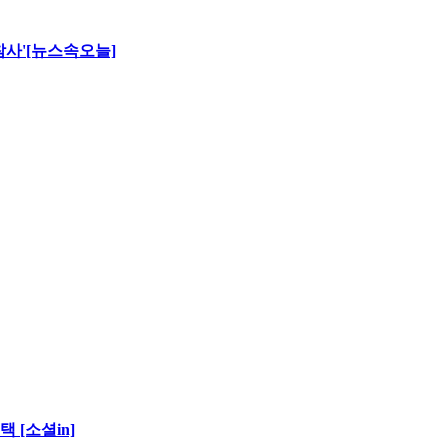
 참사'[뉴스속오늘]
 [소셜in]