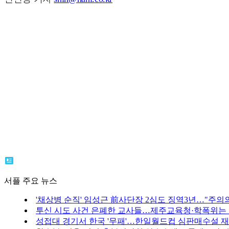
서플 주요 뉴스
'채상병 순직' 임성근 前사단장 2심도 징역3년…"주의의
투신 시도 사건 은폐한 교사들…제주교육청·학폭위는
성접대 경기서 한국 '무패'…한일월드컵 심판매수설 