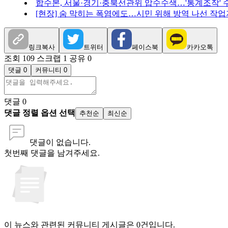
합수본, 서울·경기·충북선관위 압수수색…'통계조작' 
[현장] 숨 막히는 폭염에도…시민 위해 방역 나선 작
링크복사
트위터
페이스북
카카오톡
조회 109
스크랩 1
공유 0
댓글 0
커뮤니티 0
댓글
0
댓글 정렬 옵션 선택
추천순
최신순
댓글이 없습니다.
첫번째 댓글을 남겨주세요.
이 뉴스와 관련된 커뮤니티 게시글은 0건입니다.