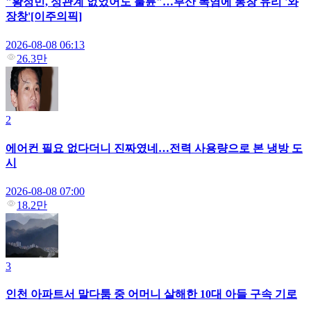
"황정민, 성관계 없었어도 불륜"…부산 폭염에 통창 유리 '와
장창'[이주의픽]
2026-08-08 06:13
26.3만
2
에어컨 필요 없다더니 진짜였네…전력 사용량으로 본 냉방 도
시
2026-08-08 07:00
18.2만
3
인천 아파트서 말다툼 중 어머니 살해한 10대 아들 구속 기로