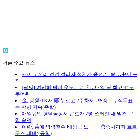
서플 주요 뉴스
새끼 코끼리 전선 걸리자 성체가 충전기 '쾅'…中서 포
착
[날씨] 여전히 평년 웃도는 기온…내일 낮 최고 34도
무더위
金, 강원·TK서 鄭 누르고 2주차서 2연승…누적득표
는 박빙 지속(종합)
매일유업 평택공장서 근로자 2명 쓰러진 채 발견…1
명 숨져
이란, 美에 병력철수·배상금 요구…"충족시까지 호르
무즈 폐쇄"(종합)