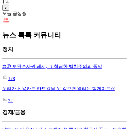
1
4
오늘 급상승
뉴스 톡톡 커뮤니티
정치
⚖️😡 보완수사권 폐지, 그 참담한 법치주의의 종말
178
우리가 신용카드 카드값을 못 갚으면 열리는 헬게이트??
22
경제/금융