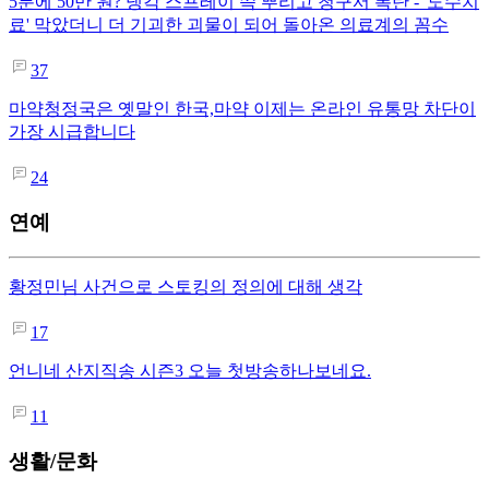
5분에 50만 원? 냉각 스프레이 쓱 뿌리고 청구서 폭탄 - '도수치
료' 막았더니 더 기괴한 괴물이 되어 돌아온 의료계의 꼼수
37
마약청정국은 옛말인 한국,마약 이제는 온라인 유통망 차단이
가장 시급합니다
24
연예
황정민님 사건으로 스토킹의 정의에 대해 생각
17
언니네 산지직송 시즌3 오늘 첫방송하나보네요.
11
생활/문화