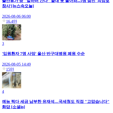
출산휴가 중 "일하러 간다" 끝내 못 돌아와...5명 숨진 '의암호
참사'[뉴스속오늘]
2026-08-06 06:00
16.4만
3
'입원환자 7명 사망' 울산 반구대병원 폐원 수순
2026-08-05 14:49
15만
4
예능 찍다 세금 납부한 유재석…국세청도 직접 "고맙습니다"
화답 [소셜in]