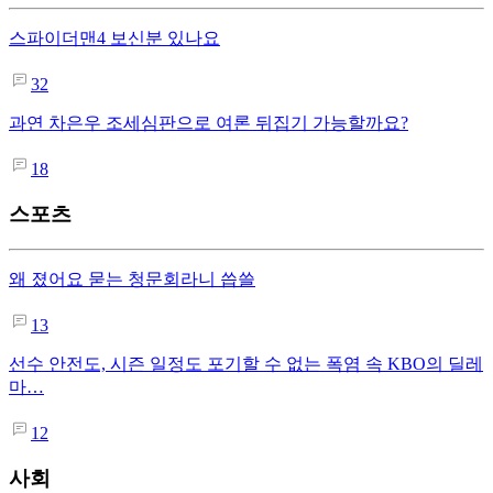
스파이더맨4 보신분 있나요
32
과연 차은우 조세심판으로 여론 뒤집기 가능할까요?
18
스포츠
왜 졌어요 묻는 청문회라니 씁쓸
13
선수 안전도, 시즌 일정도 포기할 수 없는 폭염 속 KBO의 딜레
마…
12
사회