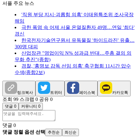
서플 주요 뉴스
'직원 부당 지시·괴롭힘 의혹' 이태원특조위 조사국장
해임
극한 폭염 속 어제 서울 온열질환자 49명…연일 '최다'
경신
한국전자기술연구원서 유독물질 '하이드라진' 유출…
300명 대피
산업장관 "영업이익 N% 성과급 반대…주총 결의 의
무화 추진"(종합)
경찰, '홍명보 감독 선임 의혹' 축구협회 11시간 압수
수색(종합2보)
링크복사
트위터
페이스북
카카오톡
조회 99
스크랩 0
공유 0
댓글 0
커뮤니티 0
댓글
0
댓글 정렬 옵션 선택
추천순
최신순