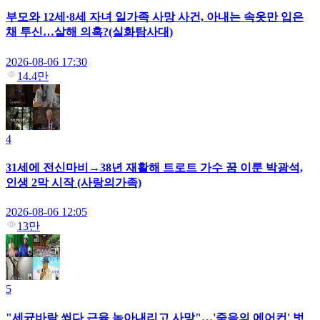
부모와 12세·8세 자녀 일가족 사망 사건, 아내는 속옷만 입은
채 투신…살해 의혹?(실화탐사대)
2026-08-06 17:30
14.4만
4
31세에 전신마비→38년 재활해 트로트 가수 꿈 이룬 박광석,
인생 2막 시작 (사랑의가족)
2026-08-06 12:05
13만
5
"세균바람 쐬다 근육 녹아내리고 사망"…'죽음의 에어컨' 벗