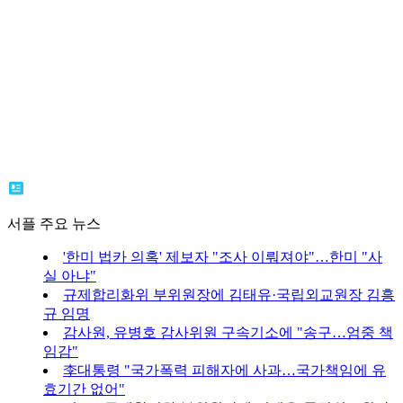
서플 주요 뉴스
'한미 법카 의혹' 제보자 "조사 이뤄져야"…한미 "사
실 아냐"
규제합리화위 부위원장에 김태유·국립외교원장 김흥
규 임명
감사원, 유병호 감사위원 구속기소에 "송구…엄중 책
임감"
李대통령 "국가폭력 피해자에 사과…국가책임에 유
효기간 없어"