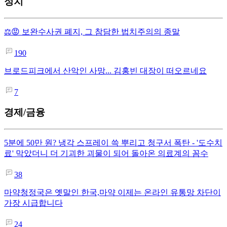
정치
⚖️😡 보완수사권 폐지, 그 참담한 법치주의의 종말
190
브로드피크에서 산악인 사망... 김홍빈 대장이 떠오르네요
7
경제/금융
5분에 50만 원? 냉각 스프레이 쓱 뿌리고 청구서 폭탄 - '도수치
료' 막았더니 더 기괴한 괴물이 되어 돌아온 의료계의 꼼수
38
마약청정국은 옛말인 한국,마약 이제는 온라인 유통망 차단이
가장 시급합니다
24