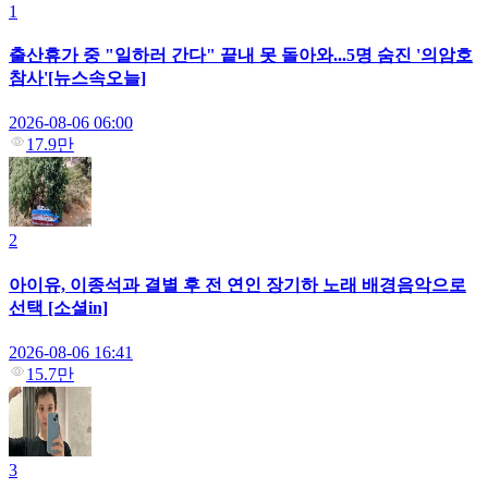
1
출산휴가 중 "일하러 간다" 끝내 못 돌아와...5명 숨진 '의암호
참사'[뉴스속오늘]
2026-08-06 06:00
17.9만
2
아이유, 이종석과 결별 후 전 연인 장기하 노래 배경음악으로
선택 [소셜in]
2026-08-06 16:41
15.7만
3