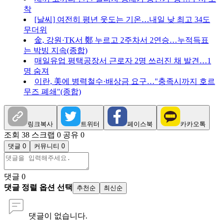
착
[날씨] 여전히 평년 웃도는 기온…내일 낮 최고 34도
무더위
金, 강원·TK서 鄭 누르고 2주차서 2연승…누적득표
는 박빙 지속(종합)
매일유업 평택공장서 근로자 2명 쓰러진 채 발견…1
명 숨져
이란, 美에 병력철수·배상금 요구…"충족시까지 호르
무즈 폐쇄"(종합)
링크복사
트위터
페이스북
카카오톡
조회 38
스크랩 0
공유 0
댓글 0
커뮤니티 0
댓글
0
댓글 정렬 옵션 선택
추천순
최신순
댓글이 없습니다.