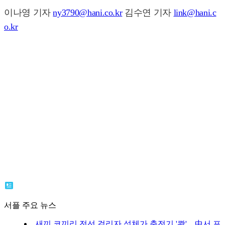
이나영 기자
ny3790@hani.co.kr
김수연 기자
link@hani.c
o.kr
서플 주요 뉴스
새끼 코끼리 전선 걸리자 성체가 충전기 '쾅'…中서 포