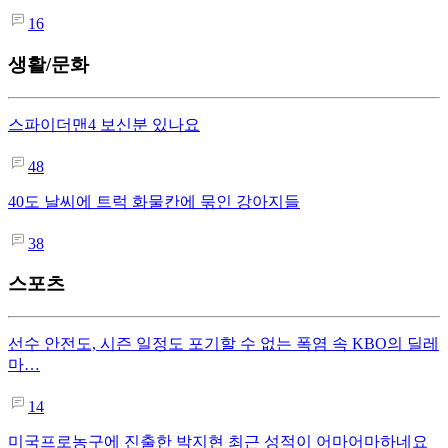
16
생활/문화
스파이더맨4 보신분 있나요
48
40도 날씨에 트럭 화물칸에 묶인 강아지들
38
스포츠
선수 안전도, 시즌 일정도 포기할 수 없는 폭염 속 KBO의 딜레
마…
14
미국프로농구에 진출한 박지현 최근 성적이 어마어마하네요