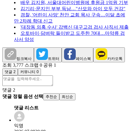
배우 김지원, 서울대어린이병원에 후원금 1억원 기부
김기리·문지인 부부 득남…"산모와 아이 모두 건강"
경찰, '어린이 사망' 천안 교회 목사 구속…이달 초에
만 2차례 학대 신고
'대장동 의혹 수사' 강백신 대구고검 검사 사직서 제출
오토바이·담벼락 들이받고 도주한 70대…마약류 검
사서 양성
링크복사
트위터
페이스북
카카오톡
조회 3,777
스크랩 0
공유 1
댓글 2
커뮤니티 0
댓글
2
댓글 정렬 옵션 선택
추천순
최신순
댓글 리스트
익명