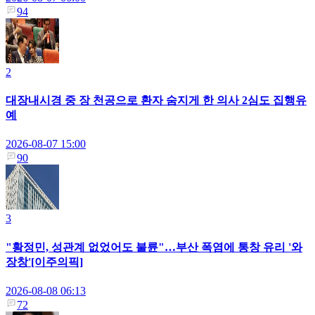
94
2
대장내시경 중 장 천공으로 환자 숨지게 한 의사 2심도 집행유
예
2026-08-07 15:00
90
3
"황정민, 성관계 없었어도 불륜"…부산 폭염에 통창 유리 '와
장창'[이주의픽]
2026-08-08 06:13
72