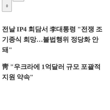
0
전날 IP4 회담서 李대통령 "전쟁 조
기종식 희망…불법행위 정당화 안
돼"
靑 "우크라에 1억달러 규모 포괄적
지원 약속"