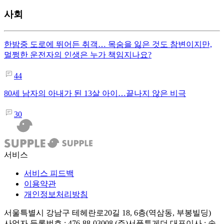
사회
한밤중 도로에 뛰어든 취객… 목숨을 잃은 것도 참변이지만,
멀쩡한 운전자의 인생은 누가 책임지나요?
44
80세 남자의 아내가 된 13살 아이…끝나지 않은 비극
30
서비스
서비스 피드백
이용약관
개인정보처리방침
서울특별시 강남구 테헤란로20길 18, 6층(역삼동, 부봉빌딩)
사업자 등록번호 : 476-88-03008
(주)서플투게더 대표이사 : 송