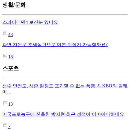
생활/문화
스파이더맨4 보신분 있나요
43
과연 차은우 조세심판으로 여론 뒤집기 가능할까요?
18
스포츠
선수 안전도, 시즌 일정도 포기할 수 없는 폭염 속 KBO의 딜레
마…
13
미국프로농구에 진출한 박지현 최근 성적이 어마어마하네요
7