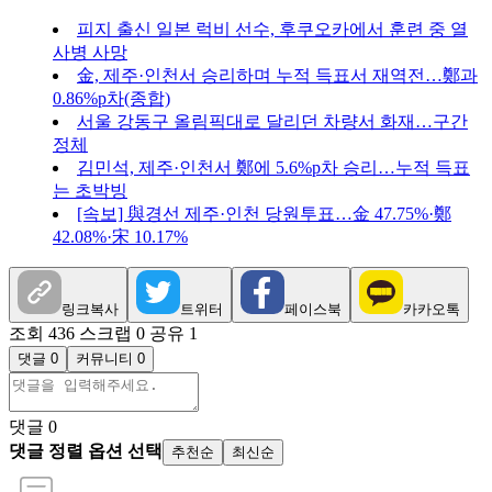
피지 출신 일본 럭비 선수, 후쿠오카에서 훈련 중 열
사병 사망
金, 제주·인천서 승리하며 누적 득표서 재역전…鄭과
0.86%p차(종합)
서울 강동구 올림픽대로 달리던 차량서 화재…구간
정체
김민석, 제주·인천서 鄭에 5.6%p차 승리…누적 득표
는 초박빙
[속보] 與경선 제주·인천 당원투표…金 47.75%·鄭
42.08%·宋 10.17%
링크복사
트위터
페이스북
카카오톡
조회 436
스크랩 0
공유 1
댓글 0
커뮤니티 0
댓글
0
댓글 정렬 옵션 선택
추천순
최신순