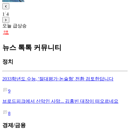
1
4
오늘 급상승
뉴스 톡톡 커뮤니티
정치
2033학년도 수능, '절대평가·논술형' 전환 검토한답니다
9
브로드피크에서 산악인 사망... 김홍빈 대장이 떠오르네요
8
경제/금융