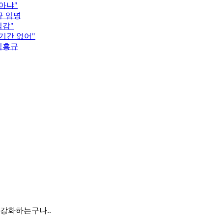
 아냐"
규 임명
임감"
기간 없어"
김흥규
 강화하는구나..