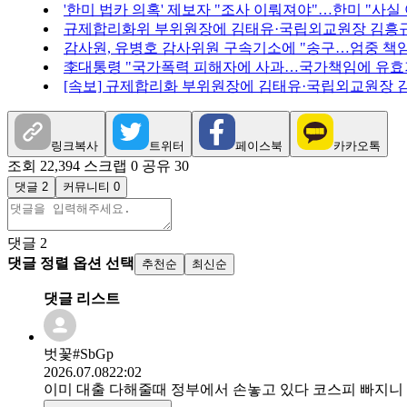
'한미 법카 의혹' 제보자 "조사 이뤄져야"…한미 "사실
규제합리화위 부위원장에 김태유·국립외교원장 김흥
감사원, 유병호 감사위원 구속기소에 "송구…엄중 책
李대통령 "국가폭력 피해자에 사과…국가책임에 유효
[속보] 규제합리화 부위원장에 김태유·국립외교원장 
링크복사
트위터
페이스북
카카오톡
조회 22,394
스크랩 0
공유 30
댓글 2
커뮤니티 0
댓글
2
댓글 정렬 옵션 선택
추천순
최신순
댓글 리스트
벗꽃#SbGp
2026.07.08
22:02
이미 대출 다해줄때 정부에서 손놓고 있다 코스피 빠지니