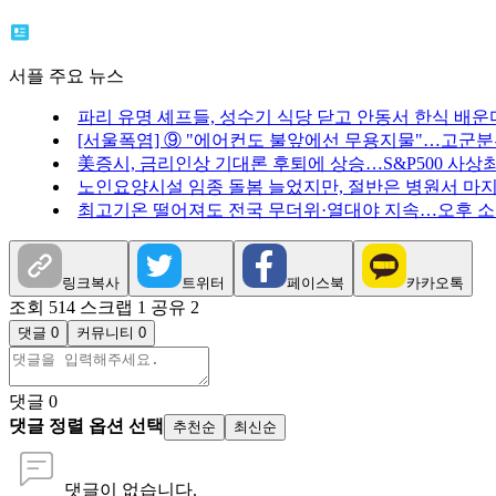
서플 주요 뉴스
파리 유명 셰프들, 성수기 식당 닫고 안동서 한식 배운
[서울폭염] ⑨ "에어컨도 불앞에선 무용지물"…고군
美증시, 금리인상 기대론 후퇴에 상승…S&P500 사상
노인요양시설 임종 돌봄 늘었지만, 절반은 병원서 마
최고기온 떨어져도 전국 무더위·열대야 지속…오후 
링크복사
트위터
페이스북
카카오톡
조회 514
스크랩 1
공유 2
댓글 0
커뮤니티 0
댓글
0
댓글 정렬 옵션 선택
추천순
최신순
댓글이 없습니다.