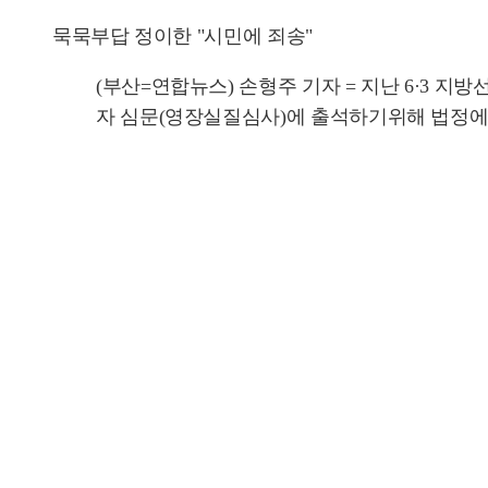
묵묵부답 정이한 "시민에 죄송"
(부산=연합뉴스) 손형주 기자 = 지난 6·3 
자 심문(영장실질심사)에 출석하기위해 법정에 들어서고 있다