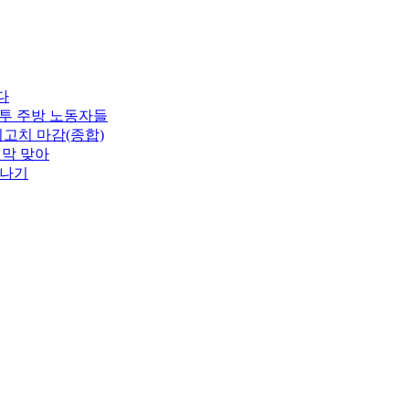
다
분투 주방 노동자들
최고치 마감(종합)
지막 맞아
소나기