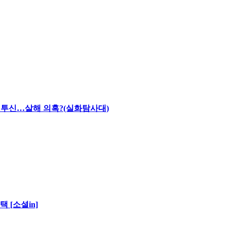
채 투신…살해 의혹?(실화탐사대)
 [소셜in]