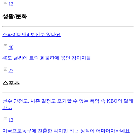
12
생활/문화
스파이더맨4 보신분 있나요
46
40도 날씨에 트럭 화물칸에 묶인 강아지들
27
스포츠
선수 안전도, 시즌 일정도 포기할 수 없는 폭염 속 KBO의 딜레
마…
13
미국프로농구에 진출한 박지현 최근 성적이 어마어마하네요