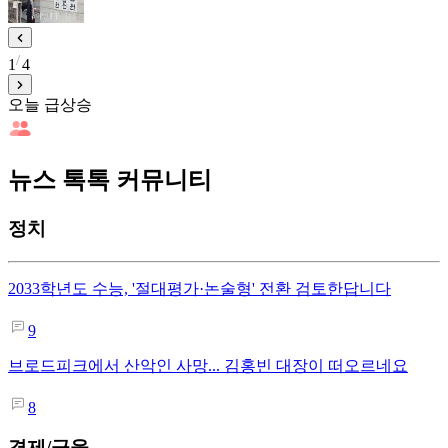
1
4
오늘 급상승
뉴스 톡톡 커뮤니티
정치
2033학년도 수능, '절대평가·논술형' 전환 검토한답니다
9
브로드피크에서 산악인 사망... 김홍빈 대장이 떠오르네요
8
경제/금융