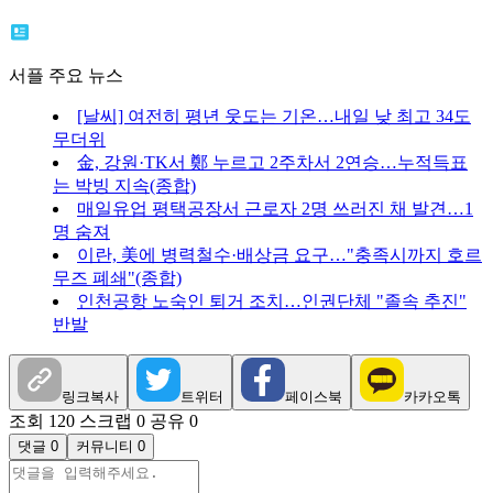
서플 주요 뉴스
[날씨] 여전히 평년 웃도는 기온…내일 낮 최고 34도
무더위
金, 강원·TK서 鄭 누르고 2주차서 2연승…누적득표
는 박빙 지속(종합)
매일유업 평택공장서 근로자 2명 쓰러진 채 발견…1
명 숨져
이란, 美에 병력철수·배상금 요구…"충족시까지 호르
무즈 폐쇄"(종합)
인천공항 노숙인 퇴거 조치…인권단체 "졸속 추진"
반발
링크복사
트위터
페이스북
카카오톡
조회 120
스크랩 0
공유 0
댓글 0
커뮤니티 0