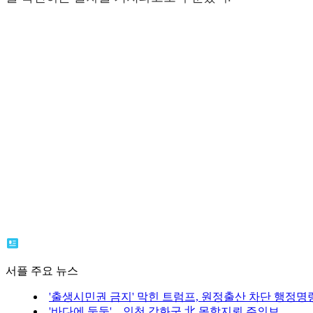
서플 주요 뉴스
'출생시민권 금지' 막힌 트럼프, 원정출산 차단 행정명
'바다에 둥둥'…인천 강화군 北 목함지뢰 주의보