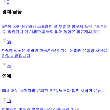
7
경제/금융
5분에 50만 원? 냉각 스프레이 쓱 뿌리고 청구서 폭탄 - '도수치
료' 막았더니 더 기괴한 괴물이 되어 돌아온 의료계의 꼼수
38
마약청정국은 옛말인 한국,마약 이제는 온라인 유통망 차단이
가장 시급합니다
24
연예
86세 배우 사미자의 유쾌한 도전, 남편과 함께 시작한 유튜브
10
여에스더 홍혜걸 부부의 유산 상속 관련 기사