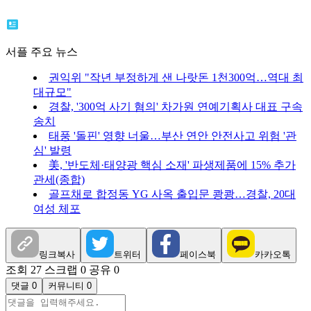
서플 주요 뉴스
권익위 "작년 부정하게 샌 나랏돈 1천300억…역대 최
대규모"
경찰, '300억 사기 혐의' 차가원 연예기획사 대표 구속
송치
태풍 '돌핀' 영향 너울…부산 연안 안전사고 위험 '관
심' 발령
美, '반도체·태양광 핵심 소재' 파생제품에 15% 추가
관세(종합)
골프채로 합정동 YG 사옥 출입문 쾅쾅…경찰, 20대
여성 체포
링크복사
트위터
페이스북
카카오톡
조회 27
스크랩 0
공유 0
댓글 0
커뮤니티 0