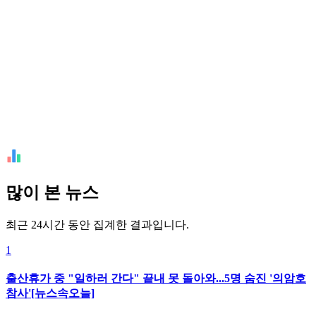
많이 본 뉴스
최근 24시간 동안 집계한 결과입니다.
1
출산휴가 중 "일하러 간다" 끝내 못 돌아와...5명 숨진 '의암호
참사'[뉴스속오늘]