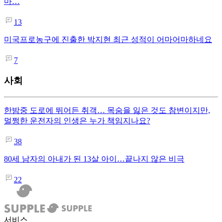
마…
13
미국프로농구에 진출한 박지현 최근 성적이 어마어마하네요
7
사회
한밤중 도로에 뛰어든 취객… 목숨을 잃은 것도 참변이지만,
멀쩡한 운전자의 인생은 누가 책임지나요?
38
80세 남자의 아내가 된 13살 아이…끝나지 않은 비극
22
서비스