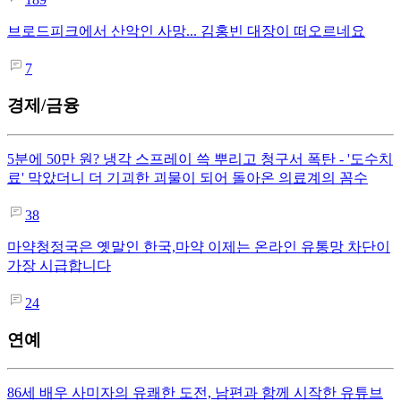
브로드피크에서 산악인 사망... 김홍빈 대장이 떠오르네요
7
경제/금융
5분에 50만 원? 냉각 스프레이 쓱 뿌리고 청구서 폭탄 - '도수치
료' 막았더니 더 기괴한 괴물이 되어 돌아온 의료계의 꼼수
38
마약청정국은 옛말인 한국,마약 이제는 온라인 유통망 차단이
가장 시급합니다
24
연예
86세 배우 사미자의 유쾌한 도전, 남편과 함께 시작한 유튜브