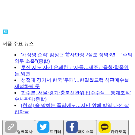
서플 주요 뉴스
'채상병 순직' 임성근 前사단장 2심도 징역3년…"주의
의무 소홀"(종합)
투신 시도 사건 은폐한 교사들…제주교육청·학폭위
는 외면
성접대 경기서 한국 '무패'…한일월드컵 심판매수설
재점화될 듯
합수본, 서울·경기·충북선관위 압수수색…'통계조작'
수사확대(종합)
[현장] 숨 막히는 폭염에도…시민 위해 방역 나선 작
업자들
링크복사
트위터
페이스북
카카오톡