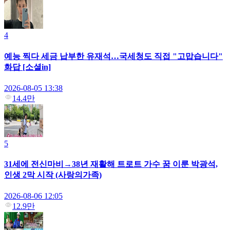
4
예능 찍다 세금 납부한 유재석…국세청도 직접 "고맙습니다"
화답 [소셜in]
2026-08-05 13:38
14.4만
5
31세에 전신마비→38년 재활해 트로트 가수 꿈 이룬 박광석,
인생 2막 시작 (사랑의가족)
2026-08-06 12:05
12.9만