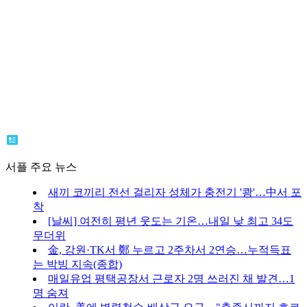
서플 주요 뉴스
새끼 코끼리 전선 걸리자 성체가 충전기 '쾅'…中서 포
착
[날씨] 여전히 평년 웃도는 기온…내일 낮 최고 34도
무더위
金, 강원·TK서 鄭 누르고 2주차서 2연승…누적득표
는 박빙 지속(종합)
매일유업 평택공장서 근로자 2명 쓰러진 채 발견…1
명 숨져