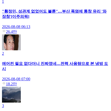
1
"황정민, 성관계 없었어도 불륜"…부산 폭염에 통창 유리 '와
장창'[이주의픽]
2026-08-08 06:13
26.4만
2
에어컨 필요 없다더니 진짜였네…전력 사용량으로 본 냉방 도
시
2026-08-08 07:00
18.2만
3