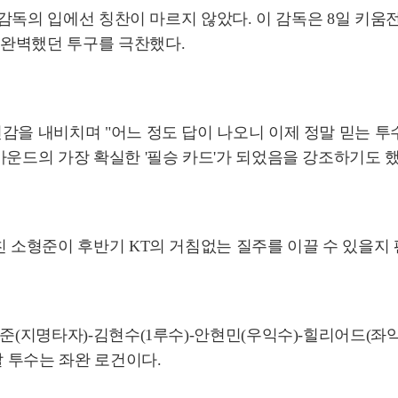
철 감독의 입에선 칭찬이 마르지 않았다. 이 감독은 8일 키
 완벽했던 투구를 극찬했다.
감을 내비치며 "어느 정도 답이 나오니 이제 정말 믿는 
마운드의 가장 확실한 '필승 카드'가 되었음을 강조하기도 했
친 소형준이 후반기 KT의 거침없는 질주를 이끌 수 있을지
준(지명타자)-김현수(1루수)-안현민(우익수)-힐리어드(좌익
발 투수는 좌완 로건이다.