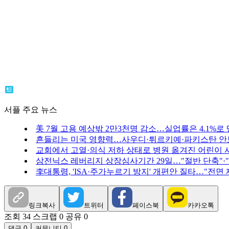
서플 주요 뉴스
美 7월 고용 예상밖 2만3천명 감소…실업률은 4.1%로
흔들리는 미국 영향력…사우디·튀르키예·파키스탄 안
교회에서 고열·의식 저하 상태로 병원 옮겨진 어린이 
삼전닉스 레버리지 상장심사기간 29일…"절반 단축"·
李대통령, 'ISA·주가누르기 방지' 개편안 질타…"전면
링크복사
트위터
페이스북
카카오톡
조회 34
스크랩 0
공유 0
댓글 0
커뮤니티 0