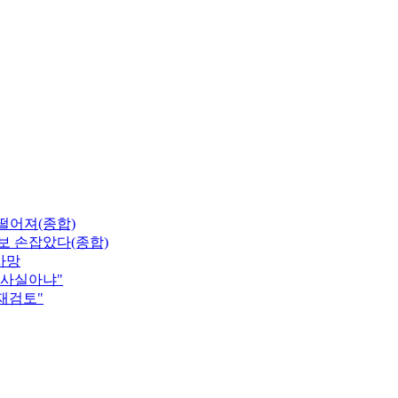
 떨어져(종합)
보 손잡았다(종합)
사망
"사실아냐"
 재검토"