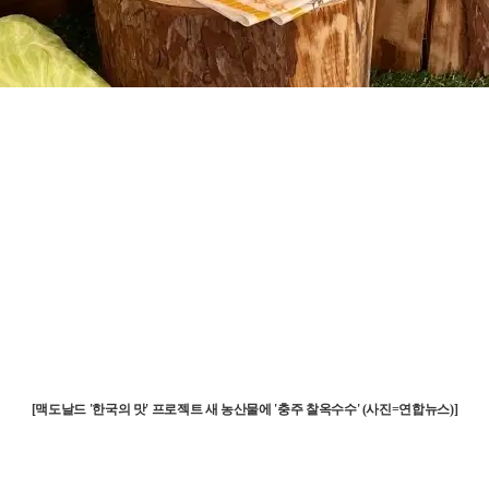
[맥도날드 '한국의 맛' 프로젝트 새 농산물에 '충주 찰옥수수' (사진=연합뉴스)]