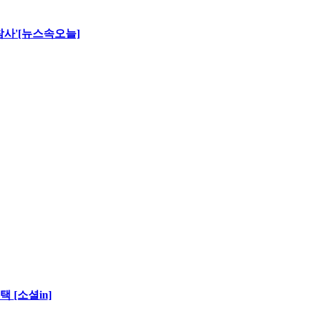
 참사'[뉴스속오늘]
 [소셜in]