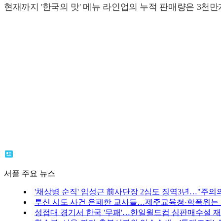
현재까지 '한국의 맛' 메뉴 라인업의 누적 판매량은 3천
서플 주요 뉴스
'채상병 순직' 임성근 前사단장 2심도 징역3년…"주의의
투신 시도 사건 은폐한 교사들…제주교육청·학폭위는
성접대 경기서 한국 '무패'…한일월드컵 심판매수설 