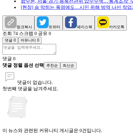
합수본, 서울·경기·충북선관위 압수수색…'통계조작' 
[현장] 숨 막히는 폭염에도…시민 위해 방역 나선 작
링크복사
트위터
페이스북
카카오톡
조회 74
스크랩 0
공유 0
댓글 0
커뮤니티 0
댓글
0
댓글 정렬 옵션 선택
추천순
최신순
댓글이 없습니다.
첫번째 댓글을 남겨주세요.
이 뉴스와 관련된 커뮤니티 게시글은 0건입니다.