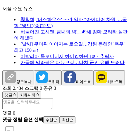
서플 주요 뉴스
與황희, '버스하우스' 논란 일자 "아이디어 차원"…국
힘 "망언"(종합2보)
허물어진 고시엔 '금녀의 벽'…49세 엄마 모리타 심판
이 해냈다
[날씨] 무더위 이어지는 토요일…강원 동해안 '폭우'
최고 150㎜↑
이탈리아 돌로미티서 하이킹하던 10대 추락사
가뭄에 말라붙은 다뉴브강…나치 군인 유해 드러나
링크복사
트위터
페이스북
카카오톡
조회 2,434
스크랩 0
공유 3
댓글 0
커뮤니티 0
댓글
0
댓글 정렬 옵션 선택
추천순
최신순