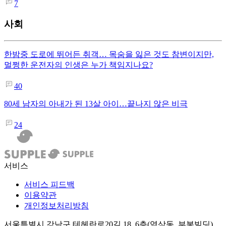
7
사회
한밤중 도로에 뛰어든 취객… 목숨을 잃은 것도 참변이지만,
멀쩡한 운전자의 인생은 누가 책임지나요?
40
80세 남자의 아내가 된 13살 아이…끝나지 않은 비극
24
서비스
서비스 피드백
이용약관
개인정보처리방침
서울특별시 강남구 테헤란로20길 18, 6층(역삼동, 부봉빌딩)