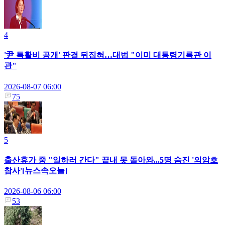
4
'尹 특활비 공개' 판결 뒤집혀…대법 "이미 대통령기록관 이
관"
2026-08-07 06:00
75
5
출산휴가 중 "일하러 간다" 끝내 못 돌아와...5명 숨진 '의암호
참사'[뉴스속오늘]
2026-08-06 06:00
53