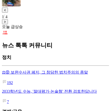
1
4
오늘 급상승
뉴스 톡톡 커뮤니티
정치
⚖️😡 보완수사권 폐지, 그 참담한 법치주의의 종말
192
2033학년도 수능, '절대평가·논술형' 전환 검토한답니다
7