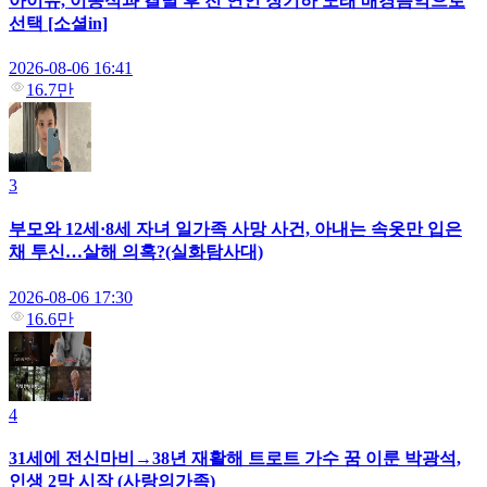
아이유, 이종석과 결별 후 전 연인 장기하 노래 배경음악으로
선택 [소셜in]
2026-08-06 16:41
16.7만
3
부모와 12세·8세 자녀 일가족 사망 사건, 아내는 속옷만 입은
채 투신…살해 의혹?(실화탐사대)
2026-08-06 17:30
16.6만
4
31세에 전신마비→38년 재활해 트로트 가수 꿈 이룬 박광석,
인생 2막 시작 (사랑의가족)