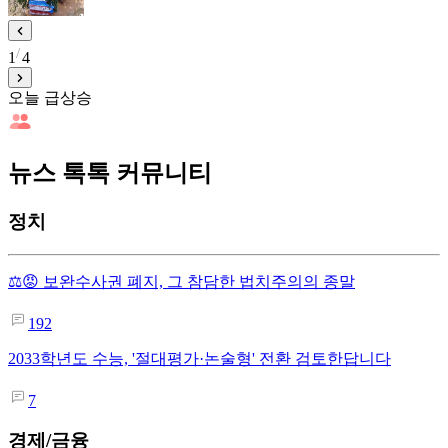
1
4
오늘 급상승
뉴스 톡톡 커뮤니티
정치
⚖️😡 보완수사권 폐지, 그 참담한 법치주의의 종말
192
2033학년도 수능, '절대평가·논술형' 전환 검토한답니다
7
경제/금융