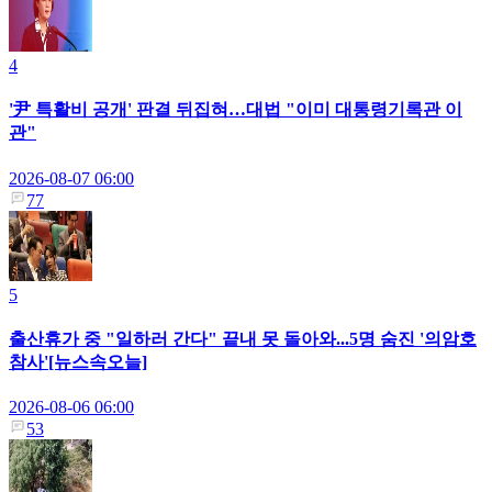
4
'尹 특활비 공개' 판결 뒤집혀…대법 "이미 대통령기록관 이
관"
2026-08-07 06:00
77
5
출산휴가 중 "일하러 간다" 끝내 못 돌아와...5명 숨진 '의암호
참사'[뉴스속오늘]
2026-08-06 06:00
53