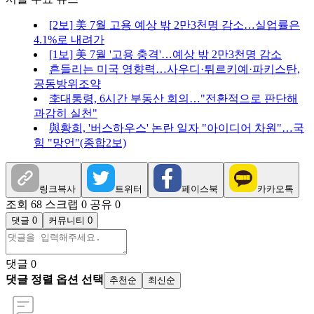
[2보] 美 7월 고용 예상 밖 2만3천명 감소…실업률은
4.1%로 내려가
[1보] 美 7월 '고용 충격'…예상 밖 2만3천명 감소
흔들리는 미국 영향력…사우디·튀르키예·파키스탄,
공동방위조약
李대통령, 6시간 부동산 회의…"전환적으로 판단해
과감히 실천"
與황희, '버스하우스' 논란 일자 "아이디어 차원"…국
힘 "망언"(종합2보)
링크복사
트위터
페이스북
카카오톡
조회 68
스크랩 0
공유 0
댓글 0
커뮤니티 0
댓글
0
댓글 정렬 옵션 선택
추천순
최신순