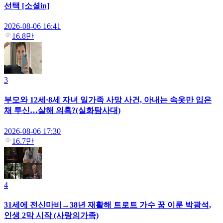
선택 [소셜in]
2026-08-06 16:41
16.8만
3
부모와 12세·8세 자녀 일가족 사망 사건, 아내는 속옷만 입은
채 투신…살해 의혹?(실화탐사대)
2026-08-06 17:30
16.7만
4
31세에 전신마비→38년 재활해 트로트 가수 꿈 이룬 박광석,
인생 2막 시작 (사랑의가족)