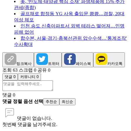
美, '반도체·태양광 핵심 소재' 파생제품에 15% 추가
관세(종합)
골프채로 합정동 YG 사옥 출입문 쾅쾅…경찰, 20대
여성 체포
인천 송도 신축아파트서 외벽 테라스 떨어져…인명
피해 없어
합수본, 서울·경기·충북선관위 압수수색…'통계조작'
수사확대
링크복사
트위터
페이스북
카카오톡
조회 63
스크랩 0
공유 0
댓글 0
커뮤니티 0
댓글
0
댓글 정렬 옵션 선택
추천순
최신순
댓글이 없습니다.
첫번째 댓글을 남겨주세요.