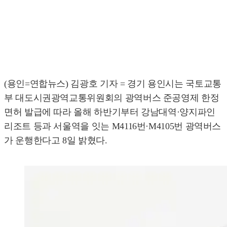
(용인=연합뉴스) 김광호 기자 = 경기 용인시는 국토교통
부 대도시권광역교통위원회의 광역버스 준공영제 한정
면허 발급에 따라 올해 하반기부터 강남대역·양지파인
리조트 등과 서울역을 잇는 M4116번·M4105번 광역버스
가 운행한다고 8일 밝혔다.