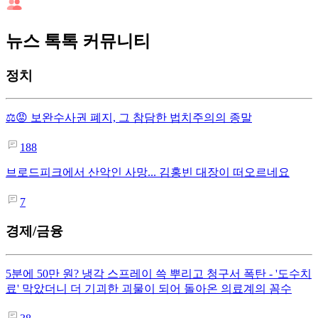
뉴스 톡톡 커뮤니티
정치
⚖️😡 보완수사권 폐지, 그 참담한 법치주의의 종말
188
브로드피크에서 산악인 사망... 김홍빈 대장이 떠오르네요
7
경제/금융
5분에 50만 원? 냉각 스프레이 쓱 뿌리고 청구서 폭탄 - '도수치
료' 막았더니 더 기괴한 괴물이 되어 돌아온 의료계의 꼼수