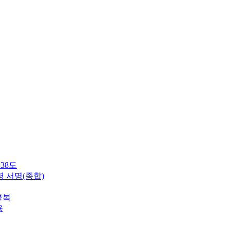
38도
령 서명(종합)
불복
용