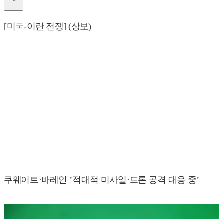
[미국-이란 전쟁] (상보)
쿠웨이트·바레인 "적대적 미사일·드론 공격 대응 중"