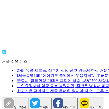
서플 주요 뉴스
파리 유명 셰프들, 성수기 식당 닫고 안동서 한식 배운
[서울폭염] ⑨ "에어컨도 불앞에선 무용지물"…고군
美증시, 금리인상 기대론 후퇴에 상승…S&P500 사상
노인요양시설 임종 돌봄 늘었지만, 절반은 병원서 마
최고기온 떨어져도 전국 무더위·열대야 지속…오후 
링크복사
트위터
페이스북
카카오톡