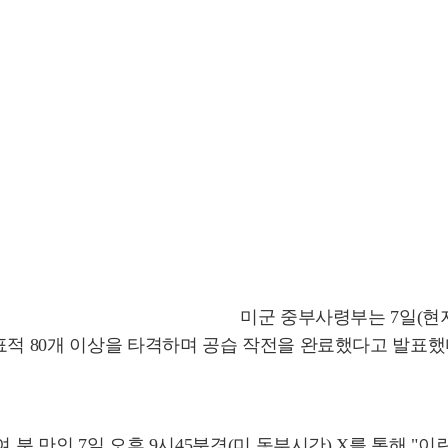
미군 중부사령부는 7일(현
표적 80개 이상을 타격하며 공습 작전을 완료했다고 발표했
 분 만인 7일 오후 9시45분경(미 동부시간) X를 통해 "