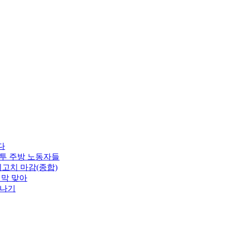
다
분투 주방 노동자들
최고치 마감(종합)
지막 맞아
소나기