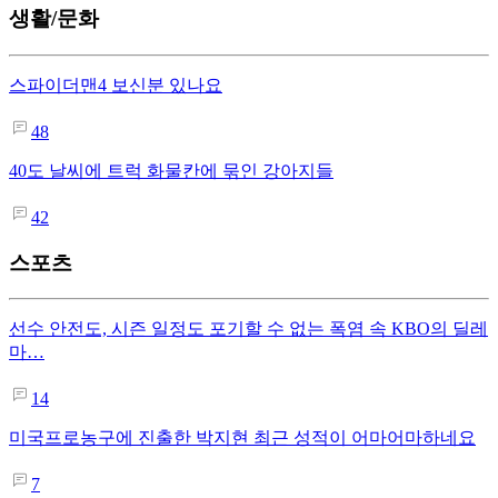
생활/문화
스파이더맨4 보신분 있나요
48
40도 날씨에 트럭 화물칸에 묶인 강아지들
42
스포츠
선수 안전도, 시즌 일정도 포기할 수 없는 폭염 속 KBO의 딜레
마…
14
미국프로농구에 진출한 박지현 최근 성적이 어마어마하네요
7