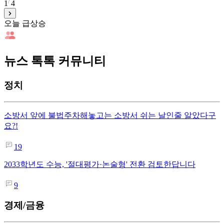
1
4
오늘 급상승
뉴스 톡톡 커뮤니티
정치
소방서 앞에 불법주차해놓고는 소방서 쉬는 날인줄 알았다구
요?!
19
2033학년도 수능, '절대평가·논술형' 전환 검토한답니다
9
경제/금융