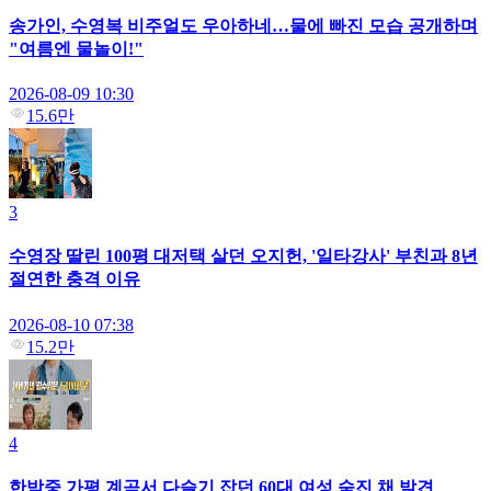
송가인, 수영복 비주얼도 우아하네…물에 빠진 모습 공개하며
"여름엔 물놀이!"
2026-08-09 10:30
15.6만
3
수영장 딸린 100평 대저택 살던 오지헌, '일타강사' 부친과 8년
절연한 충격 이유
2026-08-10 07:38
15.2만
4
한밤중 가평 계곡서 다슬기 잡던 60대 여성 숨진 채 발견