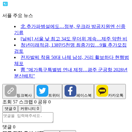
서플 주요 뉴스
北 추가파병설에도…정부, 우크라 방공지원엔 신중
기류
[날씨] 서울 낮 최고 34도 무더위 계속…제주 약한 비
청년미래적금, 138만5천명 최종가입…9월 추가모집
검토
전자발찌 착용 50대 나체 남성, 거리 활보하다 현행범
체포
靑 "메가특구특별법 연내 제정…광주 군공항 2028년
분산배치"
링크복사
트위터
페이스북
카카오톡
조회 57
스크랩 0
공유 0
댓글 0
커뮤니티 0
댓글
0