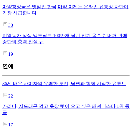
마약청정국은 옛말인 한국,마약 이제는 온라인 유통망 차단이
가장 시급합니다
30
지역농가 상생 맥도날드 100만개 팔린 인기 옥수수 버거 판매
중단의 충격 진실 ㅠ
19
연예
86세 배우 사미자의 유쾌한 도전, 남편과 함께 시작한 유튜브
22
카리나, 지드래곤 꺾고 옷장 뺏어 오고 싶은 패셔니스타 1위 등
극
17