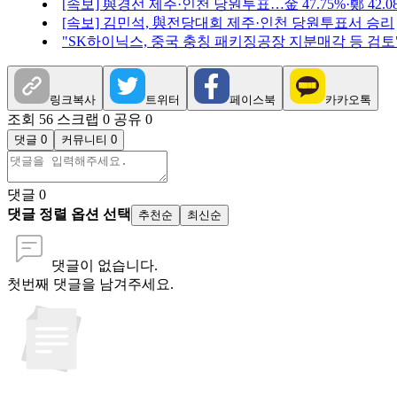
[속보] 與경선 제주·인천 당원투표…金 47.75%·鄭 42.08%
[속보] 김민석, 與전당대회 제주·인천 당원투표서 승리
"SK하이닉스, 중국 충칭 패키징공장 지분매각 등 검토
링크복사
트위터
페이스북
카카오톡
조회 56
스크랩 0
공유 0
댓글 0
커뮤니티 0
댓글
0
댓글 정렬 옵션 선택
추천순
최신순
댓글이 없습니다.
첫번째 댓글을 남겨주세요.