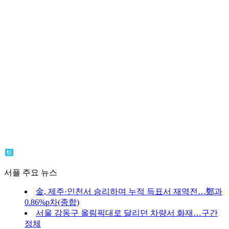
서플 주요 뉴스
金, 제주·인천서 승리하며 누적 득표서 재역전…鄭과
0.86%p차(종합)
서울 강동구 올림픽대로 달리던 차량서 화재…구간
정체