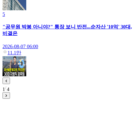
5
"공무원 박봉 아니야?" 통장 보니 반전...순자산 '10억' 30대,
비결은
2026-08-07 06:00
11.1만
1
4