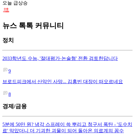
오늘 급상승
뉴스 톡톡 커뮤니티
정치
2033학년도 수능, '절대평가·논술형' 전환 검토한답니다
9
브로드피크에서 산악인 사망... 김홍빈 대장이 떠오르네요
8
경제/금융
5분에 50만 원? 냉각 스프레이 쓱 뿌리고 청구서 폭탄 - '도수치
료' 막았더니 더 기괴한 괴물이 되어 돌아온 의료계의 꼼수