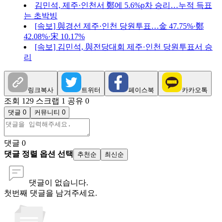
김민석, 제주·인천서 鄭에 5.6%p차 승리…누적 득표
는 초박빙
[속보] 與경선 제주·인천 당원투표…金 47.75%·鄭
42.08%·宋 10.17%
[속보] 김민석, 與전당대회 제주·인천 당원투표서 승
리
링크복사
트위터
페이스북
카카오톡
조회 129
스크랩 1
공유 0
댓글 0
커뮤니티 0
댓글
0
댓글 정렬 옵션 선택
추천순
최신순
댓글이 없습니다.
첫번째 댓글을 남겨주세요.