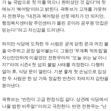
가 늘 국밥으로 첫 끼를 먹으니 짠하셨던 것 같다"며 첫
메뉴가 '북어탕'이라고 밝힌다. 곽튜브가 고개를 갸웃하
자 전현무는 "대전과 북어탕은 선뜻 매치가 안 되지만,
행정복지센터랑 주민센터가 몰린 곳이라 공무원 맛집은
믿는다!"라고 자신감을 드러낸다.
하지만 식당에 도착한 두 사람은 굳게 닫힌 문과 꺼진 불
을 마주하고 곧장 얼어붙는다. 그동안 '무계획 먹트립'을
자신만만하게 이끌었던 전현무마저 "오늘 쉬는 날 아니
지?"라며 시즌4 첫 섭외 불발 사태를 걱정한다. 다행히
얼마 후, 식당 문이 열린다. 기분 좋게 첫 손님으로 입성
한 두 사람은 한 상 가득 정갈한 반찬이 차려지자 감탄을
쏟아낸다.
곽튜브는 "반찬이 고급 한정식집 같다. 상견례 식당에서
나올 법한 비주얼!"이라고 극찬한다. 반면 전현무는 "난