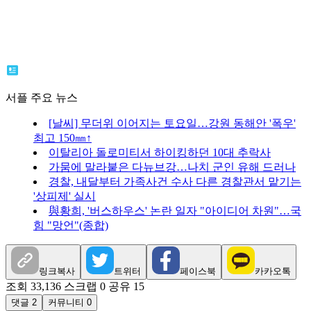
서플 주요 뉴스
[날씨] 무더위 이어지는 토요일…강원 동해안 '폭우'
최고 150㎜↑
이탈리아 돌로미티서 하이킹하던 10대 추락사
가뭄에 말라붙은 다뉴브강…나치 군인 유해 드러나
경찰, 내달부터 가족사건 수사 다른 경찰관서 맡기는
'상피제' 실시
與황희, '버스하우스' 논란 일자 "아이디어 차원"…국
힘 "망언"(종합)
링크복사
트위터
페이스북
카카오톡
조회 33,136
스크랩 0
공유 15
댓글 2
커뮤니티 0