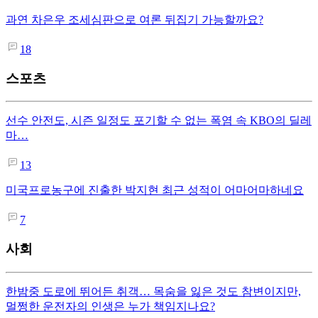
과연 차은우 조세심판으로 여론 뒤집기 가능할까요?
18
스포츠
선수 안전도, 시즌 일정도 포기할 수 없는 폭염 속 KBO의 딜레
마…
13
미국프로농구에 진출한 박지현 최근 성적이 어마어마하네요
7
사회
한밤중 도로에 뛰어든 취객… 목숨을 잃은 것도 참변이지만,
멀쩡한 운전자의 인생은 누가 책임지나요?