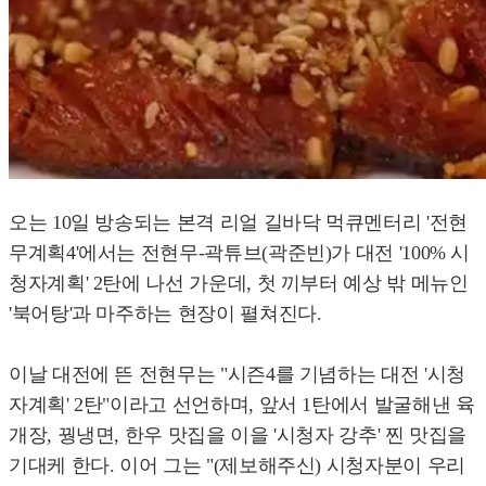
오는 10일 방송되는 본격 리얼 길바닥 먹큐멘터리 '전현
무계획4'에서는 전현무-곽튜브(곽준빈)가 대전 '100% 시
청자계획' 2탄에 나선 가운데, 첫 끼부터 예상 밖 메뉴인
'북어탕'과 마주하는 현장이 펼쳐진다.
이날 대전에 뜬 전현무는 "시즌4를 기념하는 대전 '시청
자계획' 2탄"이라고 선언하며, 앞서 1탄에서 발굴해낸 육
개장, 꿩냉면, 한우 맛집을 이을 '시청자 강추' 찐 맛집을
기대케 한다. 이어 그는 "(제보해주신) 시청자분이 우리