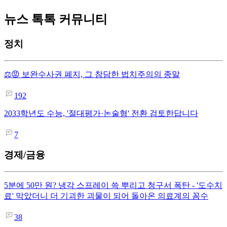
뉴스 톡톡 커뮤니티
정치
⚖️😡 보완수사권 폐지, 그 참담한 법치주의의 종말
192
2033학년도 수능, '절대평가·논술형' 전환 검토한답니다
7
경제/금융
5분에 50만 원? 냉각 스프레이 쓱 뿌리고 청구서 폭탄 - '도수치
료' 막았더니 더 기괴한 괴물이 되어 돌아온 의료계의 꼼수
38