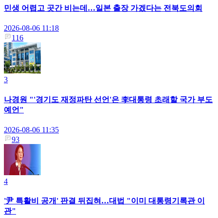
민생 어렵고 곳간 비는데…일본 출장 가겠다는 전북도의회
2026-08-06 11:18
116
3
나경원 "'경기도 재정파탄 선언'은 李대통령 초래할 국가 부도
예언"
2026-08-06 11:35
93
4
'尹 특활비 공개' 판결 뒤집혀…대법 "이미 대통령기록관 이
관"