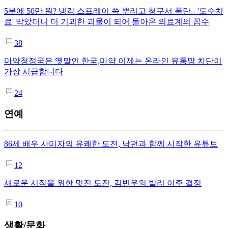
5분에 50만 원? 냉각 스프레이 쓱 뿌리고 청구서 폭탄 - '도수치
료' 막았더니 더 기괴한 괴물이 되어 돌아온 의료계의 꼼수
38
마약청정국은 옛말인 한국,마약 이제는 온라인 유통망 차단이
가장 시급합니다
24
연예
86세 배우 사미자의 유쾌한 도전, 남편과 함께 시작한 유튜브
12
새로운 시작을 위한 멋진 도전, 김빈우의 발리 이주 결정
10
생활/문화