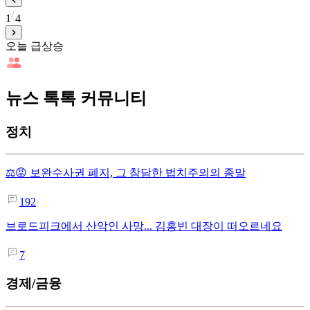
1
4
오늘 급상승
뉴스 톡톡 커뮤니티
정치
⚖️😡 보완수사권 폐지, 그 참담한 법치주의의 종말
192
브로드피크에서 산악인 사망... 김홍빈 대장이 떠오르네요
7
경제/금융