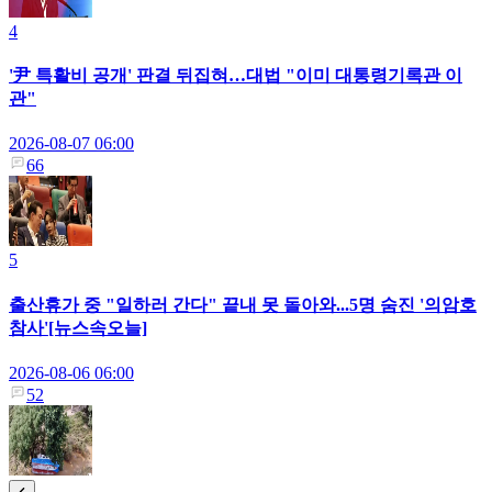
4
'尹 특활비 공개' 판결 뒤집혀…대법 "이미 대통령기록관 이
관"
2026-08-07 06:00
66
5
출산휴가 중 "일하러 간다" 끝내 못 돌아와...5명 숨진 '의암호
참사'[뉴스속오늘]
2026-08-06 06:00
52