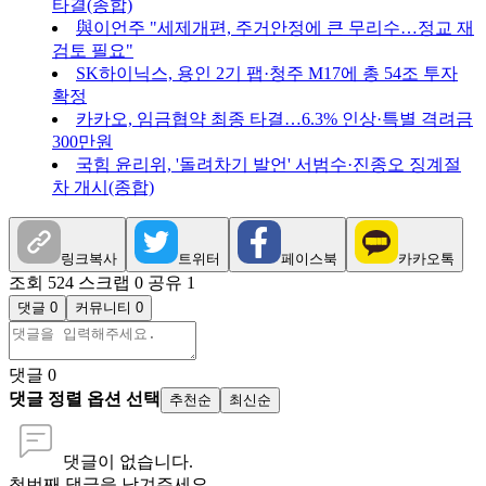
타결(종합)
與이언주 "세제개편, 주거안정에 큰 무리수…정교 재
검토 필요"
SK하이닉스, 용인 2기 팹·청주 M17에 총 54조 투자
확정
카카오, 임금협약 최종 타결…6.3% 인상·특별 격려금
300만원
국힘 윤리위, '돌려차기 발언' 서범수·진종오 징계절
차 개시(종합)
링크복사
트위터
페이스북
카카오톡
조회 524
스크랩 0
공유 1
댓글 0
커뮤니티 0
댓글
0
댓글 정렬 옵션 선택
추천순
최신순
댓글이 없습니다.
첫번째 댓글을 남겨주세요.