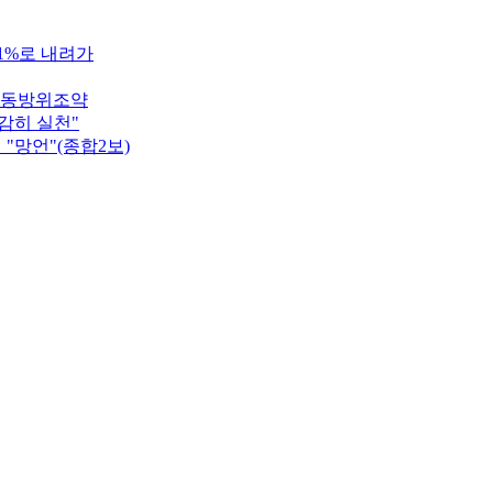
.1%로 내려가
공동방위조약
감히 실천"
"망언"(종합2보)