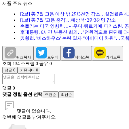
서플 주요 뉴스
[2보] 美 7월 고용 예상 밖 2만3천명 감소…실업률은 4
[1보] 美 7월 '고용 충격'…예상 밖 2만3천명 감소
흔들리는 미국 영향력…사우디·튀르키예·파키스탄, 
李대통령, 6시간 부동산 회의…"전환적으로 판단해 과
與황희, '버스하우스' 논란 일자 "아이디어 차원"…국힘 
링크복사
트위터
페이스북
카카오톡
조회 134
스크랩 0
공유 0
댓글 0
커뮤니티 0
댓글
0
댓글 정렬 옵션 선택
추천순
최신순
댓글이 없습니다.
첫번째 댓글을 남겨주세요.