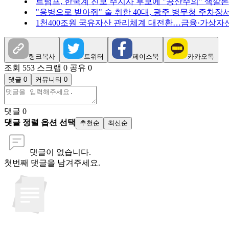
트럼프, 한국계 진보 주지사 후보에 "공산주의" 색깔론
"용병으로 받아줘" 술 취한 40대, 광주 병무청 주차장
1천400조원 국유자산 관리체계 대전환…금융·가상자
링크복사
트위터
페이스북
카카오톡
조회 553
스크랩 0
공유 0
댓글 0
커뮤니티 0
댓글
0
댓글 정렬 옵션 선택
추천순
최신순
댓글이 없습니다.
첫번째 댓글을 남겨주세요.