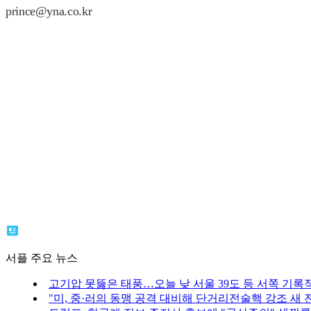
prince@yna.co.kr
서플 주요 뉴스
고기압 못뚫은 태풍…오늘 낮 서울 39도 등 서쪽 기록
"미, 중·러의 동맹 공격 대비해 단거리전술핵 강조 새 