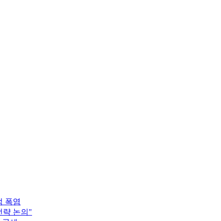
적 폭염
전략 논의"