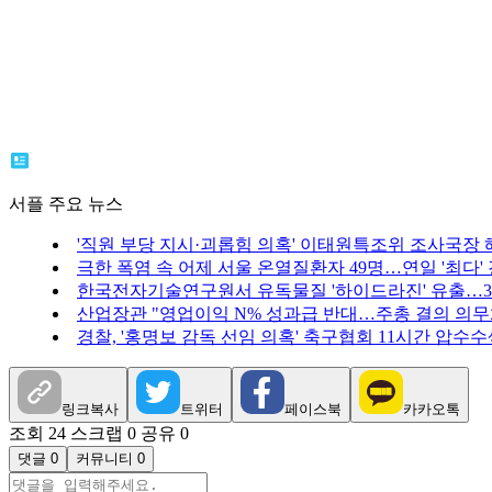
서플 주요 뉴스
'직원 부당 지시·괴롭힘 의혹' 이태원특조위 조사국장 
극한 폭염 속 어제 서울 온열질환자 49명…연일 '최다'
한국전자기술연구원서 유독물질 '하이드라진' 유출…3
산업장관 "영업이익 N% 성과급 반대…주총 결의 의무화
경찰, '홍명보 감독 선임 의혹' 축구협회 11시간 압수수
링크복사
트위터
페이스북
카카오톡
조회 24
스크랩 0
공유 0
댓글 0
커뮤니티 0