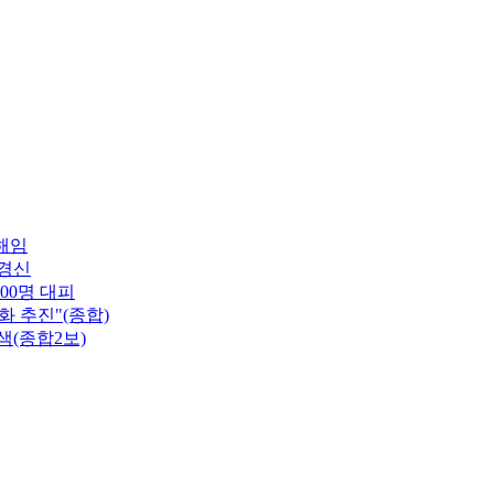
해임
 경신
00명 대피
 추진"(종합)
색(종합2보)