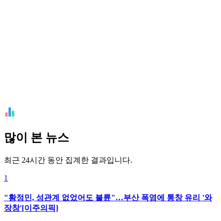
많이 본 뉴스
최근 24시간 동안 집계한 결과입니다.
1
"황정민, 성관계 없었어도 불륜"…부산 폭염에 통창 유리 '와
장창'[이주의픽]