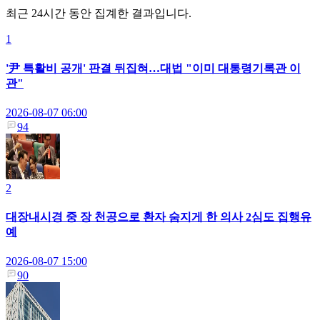
최근 24시간 동안 집계한 결과입니다.
1
'尹 특활비 공개' 판결 뒤집혀…대법 "이미 대통령기록관 이
관"
2026-08-07 06:00
94
2
대장내시경 중 장 천공으로 환자 숨지게 한 의사 2심도 집행유
예
2026-08-07 15:00
90