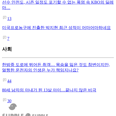
선수 안전도, 시즌 일정도 포기할 수 없는 폭염 속 KBO의 딜레
마…
13
미국프로농구에 진출한 박지현 최근 성적이 어마어마하네요
7
사회
한밤중 도로에 뛰어든 취객… 목숨을 잃은 것도 참변이지만,
멀쩡한 운전자의 인생은 누가 책임지나요?
44
80세 남자의 아내가 된 13살 아이…끝나지 않은 비극
30