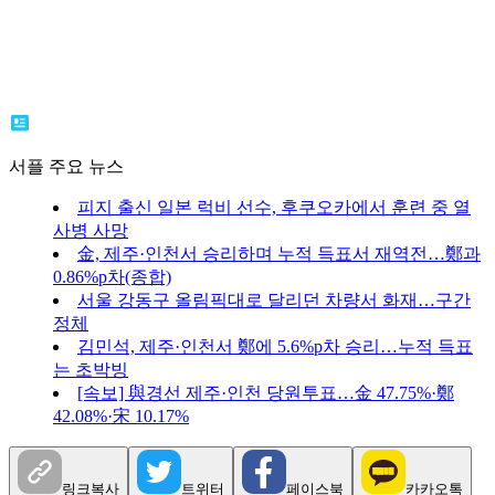
서플 주요 뉴스
피지 출신 일본 럭비 선수, 후쿠오카에서 훈련 중 열
사병 사망
金, 제주·인천서 승리하며 누적 득표서 재역전…鄭과
0.86%p차(종합)
서울 강동구 올림픽대로 달리던 차량서 화재…구간
정체
김민석, 제주·인천서 鄭에 5.6%p차 승리…누적 득표
는 초박빙
[속보] 與경선 제주·인천 당원투표…金 47.75%·鄭
42.08%·宋 10.17%
링크복사
트위터
페이스북
카카오톡