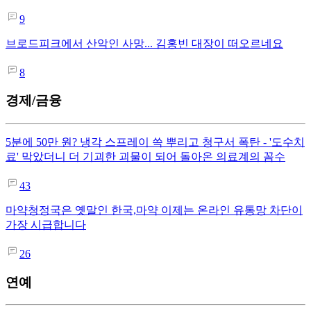
9
브로드피크에서 산악인 사망... 김홍빈 대장이 떠오르네요
8
경제/금융
5분에 50만 원? 냉각 스프레이 쓱 뿌리고 청구서 폭탄 - '도수치
료' 막았더니 더 기괴한 괴물이 되어 돌아온 의료계의 꼼수
43
마약청정국은 옛말인 한국,마약 이제는 온라인 유통망 차단이
가장 시급합니다
26
연예